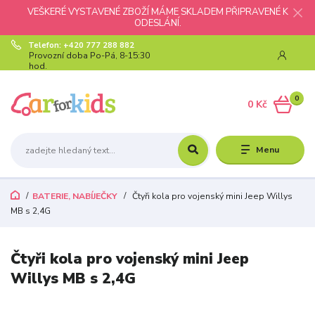
VEŠKERÉ VYSTAVENÉ ZBOŽÍ MÁME SKLADEM PŘIPRAVENÉ K
ODESLÁNÍ.
Telefon: +420 777 288 882
Provozní doba Po-Pá, 8-15:30
hod.
0
0 Kč
Menu
BATERIE, NABÍJEČKY
Čtyři kola pro vojenský mini Jeep Willys
MB s 2,4G
Čtyři kola pro vojenský mini Jeep
Willys MB s 2,4G