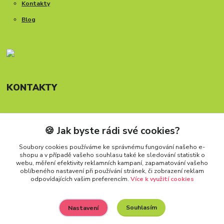
Kontakty
Blog
KONTAKTY
🍪 Jak byste rádi své cookies?
Telefon: +420 777 288 882
Provozní doba Po-Pá, 8-15:30 hod.
Soubory cookies používáme ke správnému fungování našeho e-
shopu a v případě vašeho souhlasu také ke sledování statistik o
info@carforkids.cz
webu, měření efektivity reklamních kampaní, zapamatování vašeho
oblíbeného nastavení při používání stránek, či zobrazení reklam
odpovídajících vašim preferencím.
Více k využití cookies
Souhlasím
Nastavení