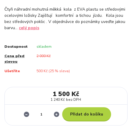
Čtyři náhradní mohutná měkká kola z EVA plastu se středovými
ocelovými ložisky Zajišťují komfortní a tichou jízdu. Kola jsou
bez středových poklic . V objednávce do poznámky uveďte jakou
barvu...
celý popis
Dostupnost
skladem
Cena před
2 000 Kč
slevou
Ušetříte
500 Kč (
25
% sleva)
1 500 Kč
1 240 Kč
bez DPH
Přidat do košíku