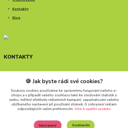
Kontakty
Blog
KONTAKTY
🍪 Jak byste rádi své cookies?
Telefon: +420 777 288 882
Provozní doba Po-Pá, 8-15:30 hod.
Soubory cookies používáme ke správnému fungování našeho e-
shopu a v případě vašeho souhlasu také ke sledování statistik o
info@carforkids.cz
webu, měření efektivity reklamních kampaní, zapamatování vašeho
oblíbeného nastavení při používání stránek, či zobrazení reklam
odpovídajících vašim preferencím.
Více k využití cookies
Souhlasím
Nastavení