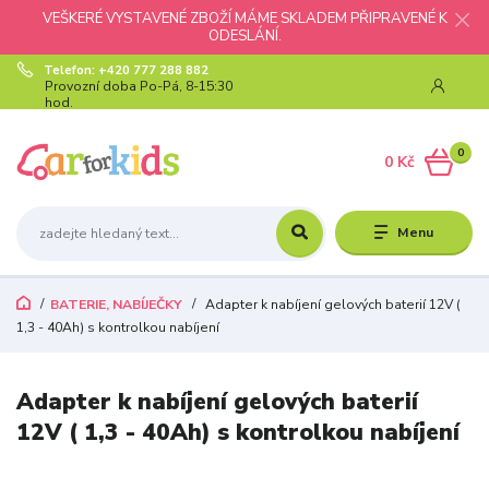
VEŠKERÉ VYSTAVENÉ ZBOŽÍ MÁME SKLADEM PŘIPRAVENÉ K
ODESLÁNÍ.
Telefon: +420 777 288 882
Provozní doba Po-Pá, 8-15:30
hod.
0
0 Kč
Menu
BATERIE, NABÍJEČKY
Adapter k nabíjení gelových baterií 12V (
1,3 - 40Ah) s kontrolkou nabíjení
Adapter k nabíjení gelových baterií
12V ( 1,3 - 40Ah) s kontrolkou nabíjení