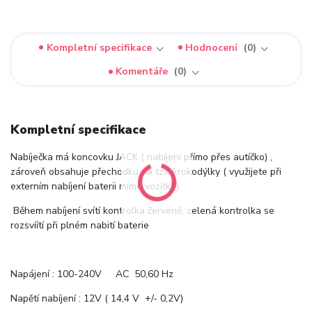
Kompletní specifikace
Hodnocení
0
Komentáře
0
Kompletní specifikace
Nabíječka má koncovku JACK ( nabíjení přímo přes autíčko) ,
zároveň obsahuje přechodku na tzv. krokodýlky ( využijete při
externím nabíjení baterii mimo vozítko)
Během nabíjení svítí kontrolka červeně, zelená kontrolka se
rozsvíítí při plném nabití baterie
Napájení : 100-240V AC 50,60 Hz
Napětí nabíjení : 12V ( 14,4 V +/- 0,2V)