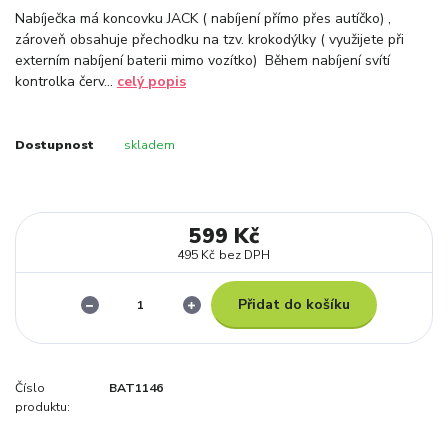
Nabíječka má koncovku JACK ( nabíjení přímo přes autíčko) ,
zároveň obsahuje přechodku na tzv. krokodýlky ( využijete při
externím nabíjení baterii mimo vozítko) Během nabíjení svítí
kontrolka červ...
celý popis
Dostupnost
skladem
599 Kč
495 Kč
bez DPH
Přidat do košíku
Číslo
BAT1146
produktu: