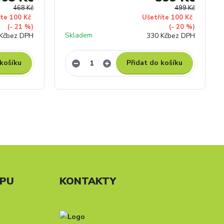
468 Kč
499 Kč
íte 100 Kč
Ušetříte 100 Kč
(- 21 %)
(- 20 %)
Skladem
Kč
bez DPH
330 Kč
bez DPH
 košíku
Přidat do košíku
UPU
KONTAKTY