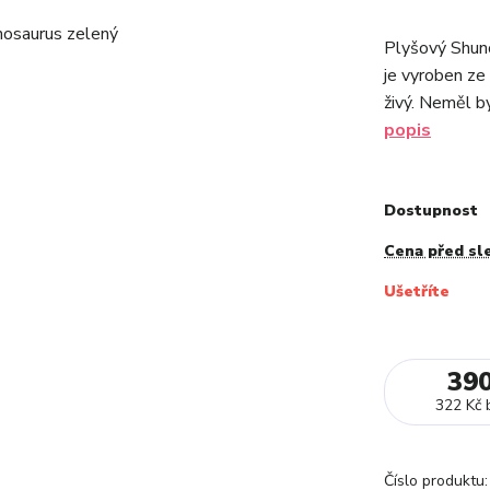
Plyšový Shun
je vyroben ze
živý. Neměl by
popis
Dostupnost
Cena před sl
Ušetříte
39
322 Kč
Číslo produktu: