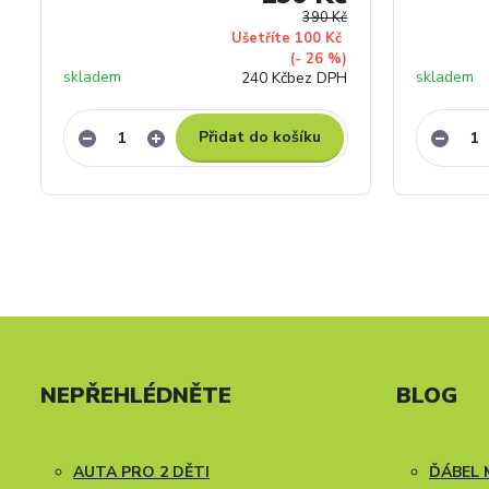
390 Kč
Ušetříte 100 Kč
(- 26 %)
skladem
skladem
240 Kč
bez DPH
Přidat do košíku
NEPŘEHLÉDNĚTE
BLOG
AUTA PRO 2 DĚTI
ĎÁBEL 