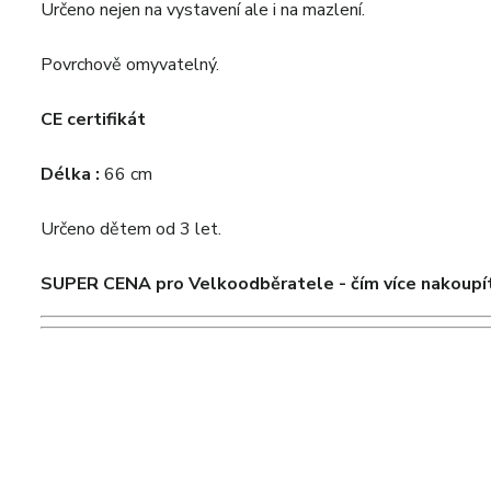
Určeno nejen na vystavení ale i na mazlení.
Povrchově omyvatelný.
CE certifikát
Délka :
66 cm
Určeno dětem od 3 let.
SU
PER CENA pro Velkoodběratele - čím více nakoupít