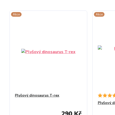
Akce
Akce
Plyšový dinosaurus T-rex
Plyšový d
290 Kč