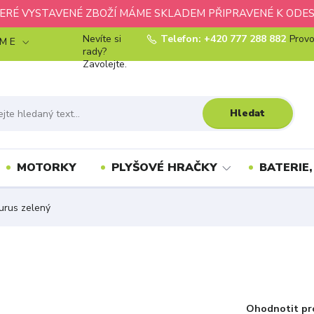
ERÉ VYSTAVENÉ ZBOŽÍ MÁME SKLADEM PŘIPRAVENÉ K ODES
Nevíte si
Telefon: +420 777 288 882
Provo
 M E
rady?
Zavolejte.
Hledat
MOTORKY
PLYŠOVÉ HRAČKY
BATERIE,
urus zelený
Ohodnotit pr