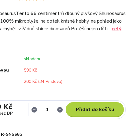
osaurusTento 66 centimentrů dlouhý plyšový Shunosaurus
 100% mikroplyše, na dotek krásně hebký, na pohled jako
 chybět v žádné sbírce dinosaurů.Potěší nejen děti...
celý
skladem
evou
590 Kč
200 Kč (
34
% sleva)
0 Kč
Přidat do košíku
bez DPH
R-SNS66G