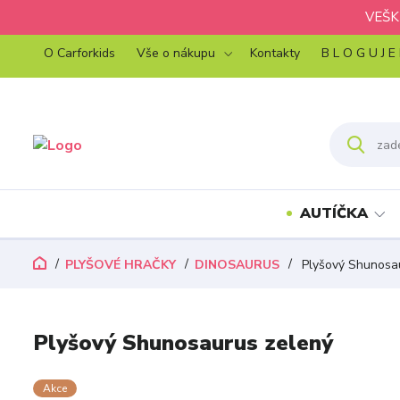
VEŠK
O Carforkids
Vše o nákupu
Kontakty
B L O G U J E
AUTÍČKA
PLYŠOVÉ HRAČKY
DINOSAURUS
Plyšový Shunosa
Plyšový Shunosaurus zelený
Akce