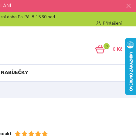
LÁNÍ.
zní doba Po-Pá, 8-15:30 hod.
Přihlášení
0
0 Kč
 NABÍJEČKY
odukt