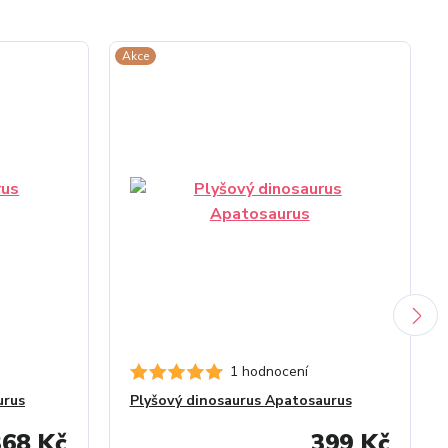
Akce
1 hodnocení
urus
Plyšový dinosaurus Apatosaurus
368 Kč
399 Kč