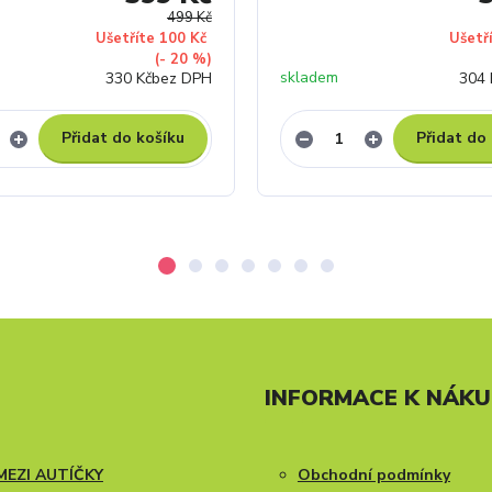
499 Kč
Ušetříte 100 Kč
Ušetř
(- 20 %)
skladem
330 Kč
bez DPH
304 
Přidat do košíku
Přidat do
INFORMACE K NÁK
MEZI AUTÍČKY
Obchodní podmínky