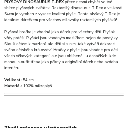
PLYŠOVÝ DINOSAURUS T-REX
přece nesmí chybět ve tvé
sbírce plyšových zvířátek! Roztomilý dinosaurus T-Rex o velikosti
54cm je vyroben z vysoce kvalitní plyše. Tento plyšový T-Rex je
ideálním dárečkem pro všechny milovníky roztomilých plyšáků!
Plyšová hračka je vhodná jako dárek pro všechny děti. Plyšák
vždy potěší. Plyšáci jsou vhodným mazlíčkem nejen do postýlky.
Slouží dětem k mazlení, ale děti si s nimi také vytváří dekoraci
svého dětského království. Hračky z plyše jsou vhodné pro děti
všech věkových kategorií, ale jsou oblíbené i u dospělých, kde
mohou sloužit třeba jako pěkný a originální dárek nebo ozdoba
interiéru.
Velikost:
54 cm
Materiál:
100% mikroplyš