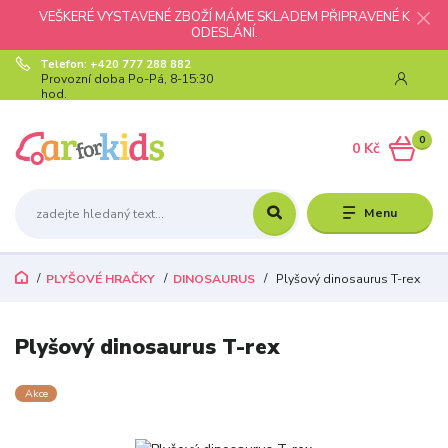
VEŠKERÉ VYSTAVENÉ ZBOŽÍ MÁME SKLADEM PŘIPRAVENÉ K
ODESLÁNÍ.
Telefon: +420 777 288 882
Provozní doba Po-Pá, 8-15:30
hod.
0
0 Kč
Menu
PLYŠOVÉ HRAČKY
DINOSAURUS
Plyšový dinosaurus T-rex
Plyšový dinosaurus T-rex
Akce