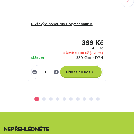
Plyšový dinosaurus Corythosaurus
Plyšový Shuno
399 Kč
499 Kč
Ušetříte 100 Kč
(- 20 %)
skladem
skladem
330 Kč
bez DPH
Přidat do košíku
NEPŘEHLÉDNĚTE