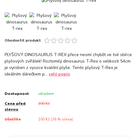
Ohodnotit produkt
PLYŠOVÝ DINOSAURUS T-REX přece nesmí chybět ve tvé sbírce
plyšových zvířátek! Roztomilý dinosaurus T-Rex o velikosti 54cm
je vyroben z vysoce kvalitní plyše. Tento plyšový T-Rex je
ideálním dárečkem p...
celý popis
Dostupnost
skladem
Cena před
390 Kč
slevou
Ušetříte
100 Kč (
26
% sleva)