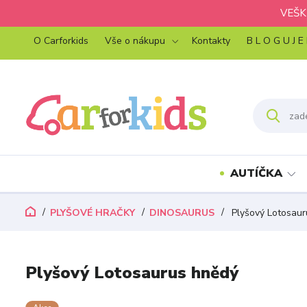
VEŠK
O Carforkids
Vše o nákupu
Kontakty
B L O G U J E
AUTÍČKA
PLYŠOVÉ HRAČKY
DINOSAURUS
Plyšový Lotosaur
Plyšový Lotosaurus hnědý