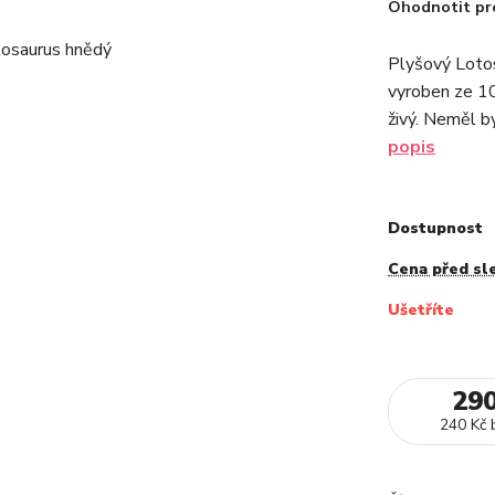
Ohodnotit pr
Plyšový Loto
vyroben ze 10
živý. Neměl by
popis
Dostupnost
Cena před sl
Ušetříte
29
240 Kč