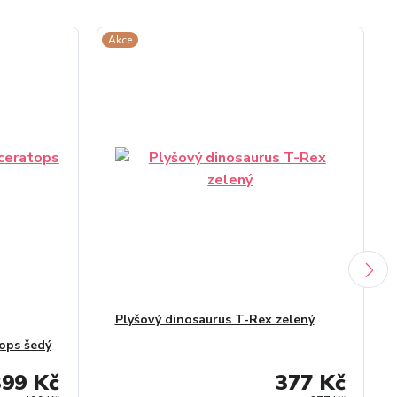
Akce
Plyšový dinosaurus T-Rex zelený
tops šedý
399 Kč
377 Kč