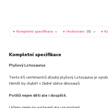
Kompletní specifikace
Hodnocení
0
K
Kompletní specifikace
Plyšový Lotosaurus
Tento 65 centimentrů dlouhý plyšový Lotosaurus je vyrobe
Neměl by chybět v žádné sbírce dinosaurů.
Potěší nejen děti ale i dospělé.
Určeno nejen na vystavení ale i na mazlení.