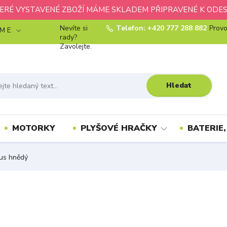
ERÉ VYSTAVENÉ ZBOŽÍ MÁME SKLADEM PŘIPRAVENÉ K ODES
Nevíte si
Telefon: +420 777 288 882
Provo
 M E
rady?
Zavolejte.
Hledat
MOTORKY
PLYŠOVÉ HRAČKY
BATERIE,
us hnědý