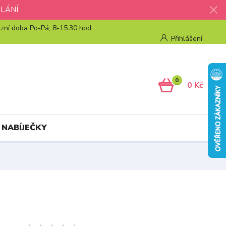
LÁNÍ.
zní doba Po-Pá, 8-15:30 hod.
Přihlášení
0
0 Kč
 NABÍJEČKY