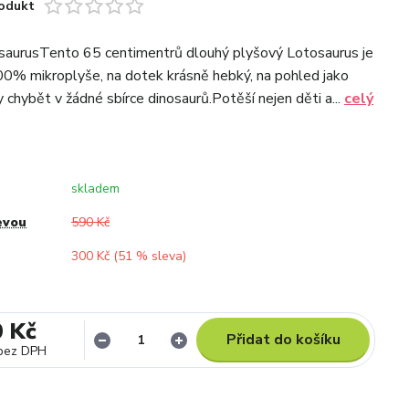
odukt
saurusTento 65 centimentrů dlouhý plyšový Lotosaurus je
0% mikroplyše, na dotek krásně hebký, na pohled jako
 chybět v žádné sbírce dinosaurů.Potěší nejen děti a...
celý
skladem
evou
590 Kč
300 Kč (
51
% sleva)
0 Kč
Přidat do košíku
bez DPH