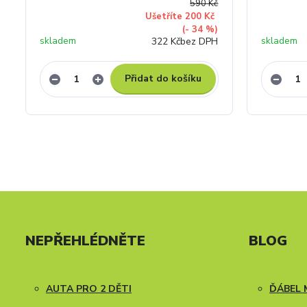
590 Kč
Ušetříte 200 Kč
(- 34 %)
skladem
skladem
322 Kč
bez DPH
Přidat do košíku
NEPŘEHLÉDNĚTE
BLOG
AUTA PRO 2 DĚTI
ĎÁBEL 