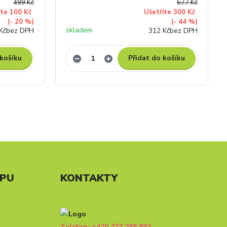
499 Kč
677 Kč
íte 100 Kč
Ušetříte 300 Kč
(- 20 %)
(- 44 %)
skladem
Kč
bez DPH
312 Kč
bez DPH
 košíku
Přidat do košíku
UPU
KONTAKTY
Telefon: +420 777 288 882