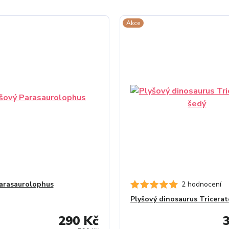
Akce
arasaurolophus
2 hodnocení
Plyšový dinosaurus Tricera
290 Kč