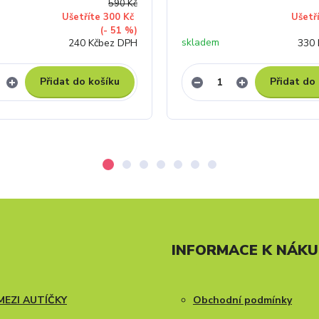
590 Kč
Ušetříte 300 Kč
Ušetř
(- 51 %)
skladem
240 Kč
bez DPH
330 
Přidat do košíku
Přidat do
INFORMACE K NÁK
MEZI AUTÍČKY
Obchodní podmínky