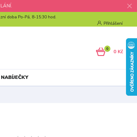
LÁNÍ.
zní doba Po-Pá, 8-15:30 hod.
Přihlášení
0
0 Kč
 NABÍJEČKY