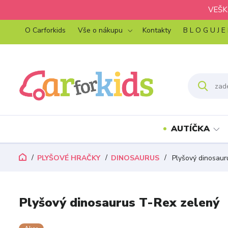
VEŠK
O Carforkids
Vše o nákupu
Kontakty
B L O G U J E
AUTÍČKA
PLYŠOVÉ HRAČKY
DINOSAURUS
Plyšový dinosaur
Plyšový dinosaurus T-Rex zelený