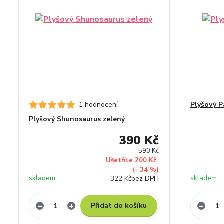
1 hodnocení
Plyšový P
Plyšový Shunosaurus zelený
390 Kč
590 Kč
Ušetříte 200 Kč
(- 34 %)
skladem
skladem
322 Kč
bez DPH
Přidat do košíku