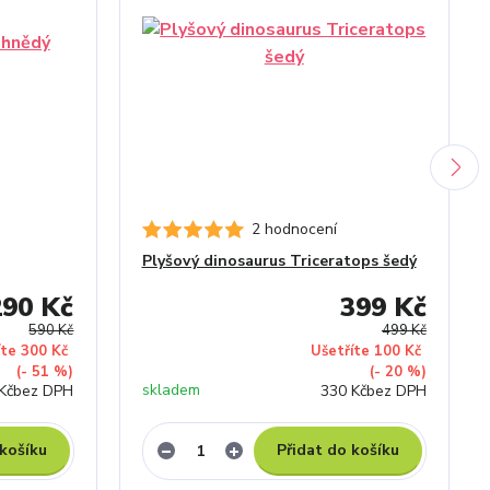
2 hodnocení
Plyšový dinosaurus Triceratops šedý
290 Kč
399 Kč
590 Kč
499 Kč
íte 300 Kč
Ušetříte 100 Kč
(- 51 %)
(- 20 %)
skladem
Kč
bez DPH
330 Kč
bez DPH
 košíku
Přidat do košíku