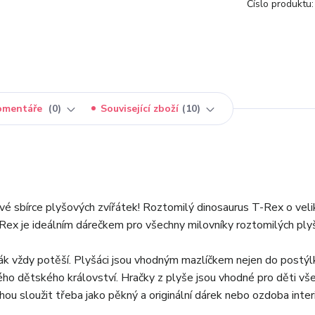
Číslo produktu:
omentáře
0
Související zboží
10
vé sbírce plyšových zvířátek! Roztomilý dinosaurus T-Rex o veli
Rex je ideálním dárečkem pro všechny milovníky roztomilých ply
ák vždy potěší. Plyšáci jsou vhodným mazlíčkem nejen do postýlk
vého dětského království. Hračky z plyše jsou vhodné pro děti vš
hou sloužit třeba jako pěkný a originální dárek nebo ozdoba interi