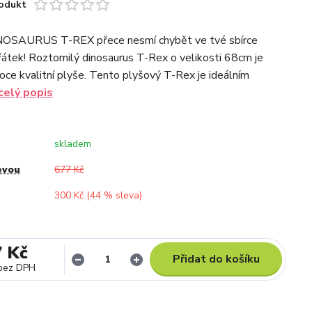
odukt
OSAURUS T-REX přece nesmí chybět ve tvé sbírce
řátek! Roztomilý dinosaurus T-Rex o velikosti 68cm je
oce kvalitní plyše. Tento plyšový T-Rex je ideálním
celý popis
skladem
evou
677 Kč
300 Kč (
44
% sleva)
7 Kč
Přidat do košíku
bez DPH