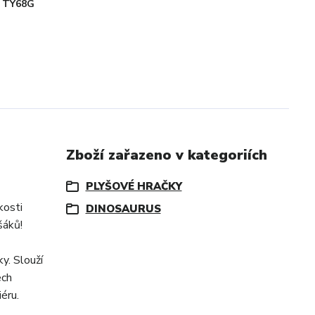
TY68G
Zboží zařazeno v kategoriích
PLYŠOVÉ HRAČKY
kosti
DINOSAURUS
šáků!
y. Slouží
ech
éru.