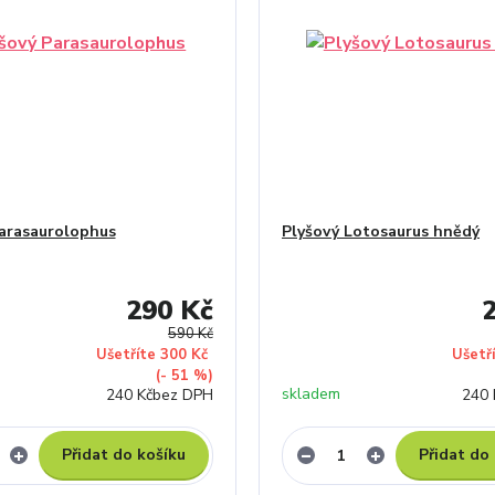
arasaurolophus
Plyšový Lotosaurus hnědý
290 Kč
590 Kč
Ušetříte 300 Kč
Ušetř
(- 51 %)
skladem
240 Kč
bez DPH
240 
Přidat do košíku
Přidat do