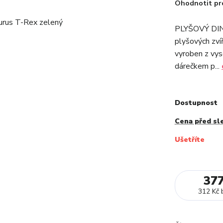
Ohodnotit pr
PLYŠOVÝ DIN
plyšových zví
vyroben z vys
dárečkem p...
Dostupnost
Cena před sl
Ušetříte
37
312 Kč