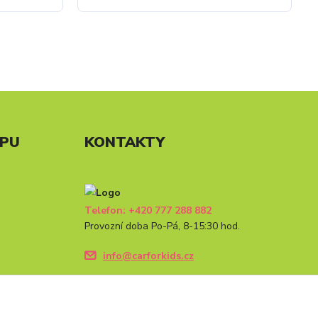
UPU
KONTAKTY
Telefon: +420 777 288 882
Provozní doba Po-Pá, 8-15:30 hod.
info@carforkids.cz