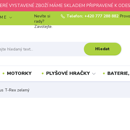
ERÉ VYSTAVENÉ ZBOŽÍ MÁME SKLADEM PŘIPRAVENÉ K ODES
Nevíte si
Telefon: +420 777 288 882
Provo
 M E
rady?
Zavolejte.
Hledat
MOTORKY
PLYŠOVÉ HRAČKY
BATERIE,
us T-Rex zelený