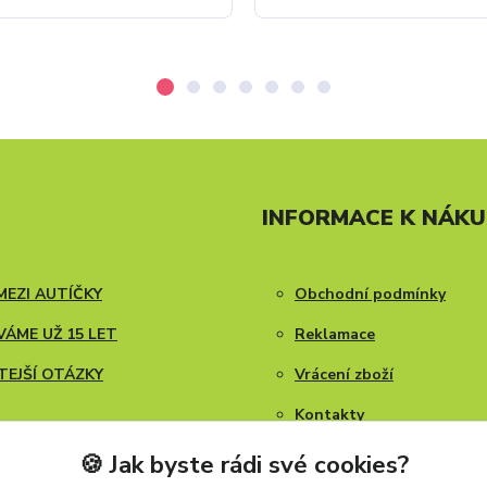
INFORMACE K NÁK
MEZI AUTÍČKY
Obchodní podmínky
ÁME UŽ 15 LET
Reklamace
TEJŠÍ OTÁZKY
Vrácení zboží
Kontakty
Blog
🍪 Jak byste rádi své cookies?