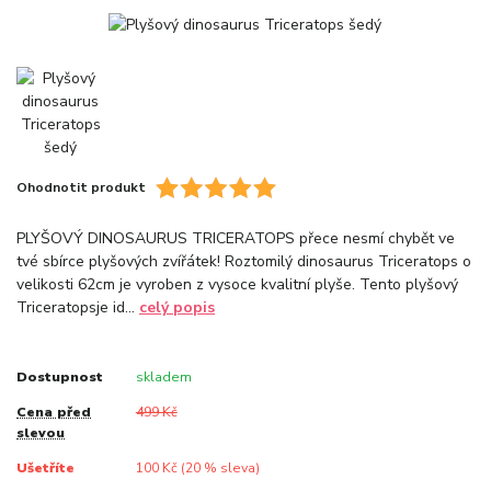
Ohodnotit produkt
PLYŠOVÝ DINOSAURUS TRICERATOPS přece nesmí chybět ve
tvé sbírce plyšových zvířátek! Roztomilý dinosaurus Triceratops o
velikosti 62cm je vyroben z vysoce kvalitní plyše. Tento plyšový
Triceratopsje id...
celý popis
Dostupnost
skladem
Cena před
499 Kč
slevou
Ušetříte
100 Kč (
20
% sleva)