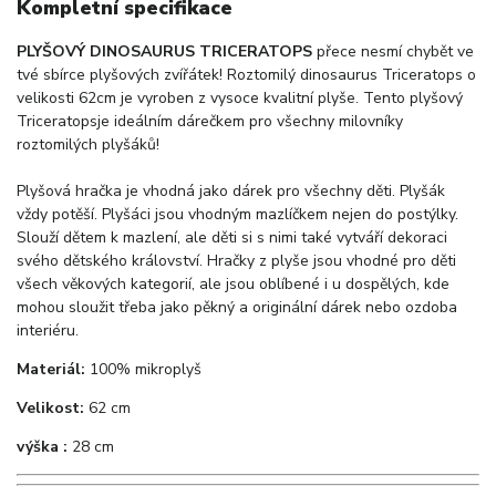
Kompletní specifikace
PLYŠOVÝ DINOSAURUS TRICERATOPS
přece nesmí chybět ve
tvé sbírce plyšových zvířátek! Roztomilý dinosaurus Triceratops o
velikosti 62cm je vyroben z vysoce kvalitní plyše. Tento plyšový
Triceratopsje ideálním dárečkem pro všechny milovníky
roztomilých plyšáků!
Plyšová hračka je vhodná jako dárek pro všechny děti. Plyšák
vždy potěší. Plyšáci jsou vhodným mazlíčkem nejen do postýlky.
Slouží dětem k mazlení, ale děti si s nimi také vytváří dekoraci
svého dětského království. Hračky z plyše jsou vhodné pro děti
všech věkových kategorií, ale jsou oblíbené i u dospělých, kde
mohou sloužit třeba jako pěkný a originální dárek nebo ozdoba
interiéru.
Materiál:
100% mikroplyš
Velikost:
62 cm
výška :
28 cm