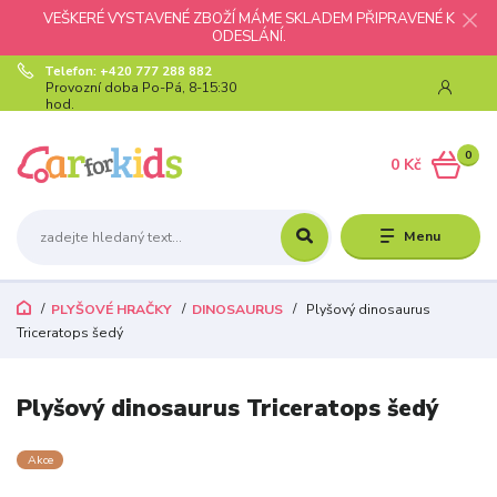
VEŠKERÉ VYSTAVENÉ ZBOŽÍ MÁME SKLADEM PŘIPRAVENÉ K
ODESLÁNÍ.
Telefon: +420 777 288 882
Provozní doba Po-Pá, 8-15:30
hod.
0
0 Kč
Menu
PLYŠOVÉ HRAČKY
DINOSAURUS
Plyšový dinosaurus
Triceratops šedý
Plyšový dinosaurus Triceratops šedý
Akce