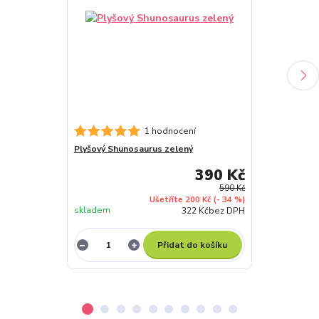
Plyšový Paras
1 hodnocení
Plyšový Shunosaurus zelený
390 Kč
590 Kč
Ušetříte 200 Kč
(- 34 %)
skladem
skladem
322 Kč
bez DPH
Přidat do košíku