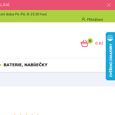
LÁNÍ.
zní doba Po-Pá, 8-15:30 hod.
Přihlášení
0
0 Kč
BATERIE, NABÍJEČKY