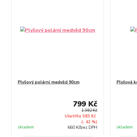
Plyšový polární medvěd 90cm
Plyšová k
799 Kč
1 382 Kč
Ušetříte 583 Kč
(- 42 %)
skladem
skladem
660 Kč
bez DPH