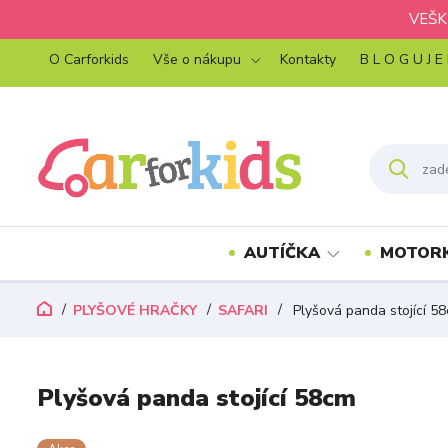
VEŠK
O Carforkids
Vše o nákupu
Kontakty
B L O G U J E
AUTÍČKA
MOTOR
PLYŠOVÉ HRAČKY
SAFARI
Plyšová panda stojící 5
Plyšová panda stojící 58cm