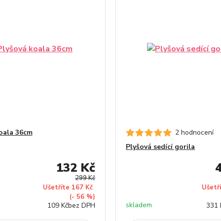
oala 36cm
2 hodnocení
Plyšová sedící gorila
132 Kč
299 Kč
Ušetříte 167 Kč
Ušetř
(- 56 %)
skladem
109 Kč
bez DPH
331 