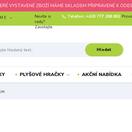
ERÉ VYSTAVENÉ ZBOŽÍ MÁME SKLADEM PŘIPRAVENÉ K ODES
Nevíte si
Telefon: +420 777 288 882
Provo
 M E
rady?
Zavolejte.
Hledat
KY
PLYŠOVÉ HRAČKY
AKČNÍ NABÍDKA
8cm