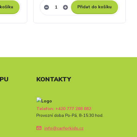
 košíku
Přidat do košíku
UPU
KONTAKTY
Telefon: +420 777 288 882
Provozní doba Po-Pá, 8-15:30 hod.
info@carforkids.cz