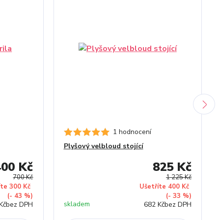
1 hodnocení
Plyšový velbloud stojící
400 Kč
825 Kč
700 Kč
1 225 Kč
íte 300 Kč
Ušetříte 400 Kč
(- 43 %)
(- 33 %)
skladem
Kč
bez DPH
682 Kč
bez DPH