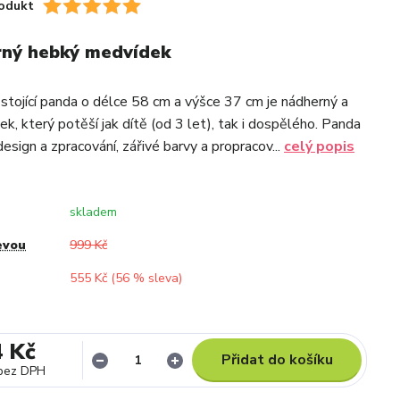
odukt
rný hebký medvídek
stojící panda o délce 58 cm a výšce 37 cm je nádherný a
k, který potěší jak dítě (od 3 let), tak i dospělého. Panda
esign a zpracování, zářivé barvy a propracov...
celý popis
skladem
evou
999 Kč
555 Kč (
56
% sleva)
4 Kč
Přidat do košíku
bez DPH