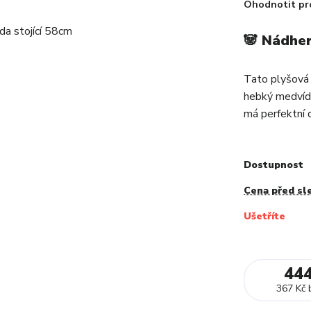
Ohodnotit pr
🐼 Nádhe
Tato plyšová 
hebký medvíde
má perfektní d
Dostupnost
Cena před sl
Ušetříte
44
367 Kč