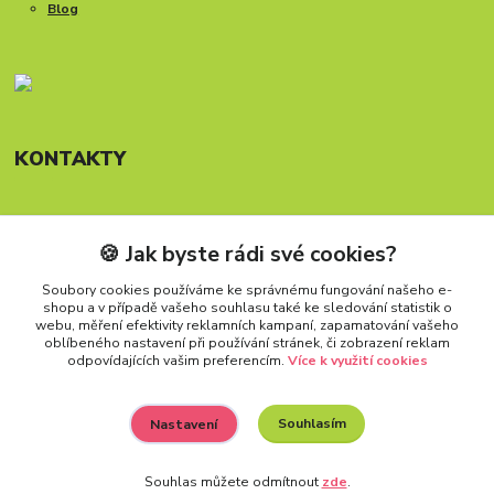
Blog
KONTAKTY
🍪 Jak byste rádi své cookies?
Telefon: +420 777 288 882
Provozní doba Po-Pá, 8-15:30 hod.
Soubory cookies používáme ke správnému fungování našeho e-
shopu a v případě vašeho souhlasu také ke sledování statistik o
info@carforkids.cz
webu, měření efektivity reklamních kampaní, zapamatování vašeho
oblíbeného nastavení při používání stránek, či zobrazení reklam
odpovídajících vašim preferencím.
Více k využití cookies
Souhlasím
Nastavení
Všechna práva vyhrazena. Copyright (2009 – 2026) Carfokids™
Souhlas můžete odmítnout
zde
.