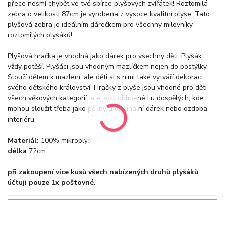
přece nesmí chybět ve tvé sbírce plyšových zvířátek! Roztomilá
zebra o velikosti 87cm je vyrobena z vysoce kvalitní plyše. Tato
plyšová zebra je ideálním dárečkem pro všechny milovníky
roztomilých plyšáků!
Plyšová hračka je vhodná jako dárek pro všechny děti. Plyšák
vždy potěší. Plyšáci jsou vhodným mazlíčkem nejen do postýlky.
Slouží dětem k mazlení, ale děti si s nimi také vytváří dekoraci
svého dětského království. Hračky z plyše jsou vhodné pro děti
všech věkových kategorií, ale jsou oblíbené i u dospělých, kde
mohou sloužit třeba jako pěkný a originální dárek nebo ozdoba
interiéru.
Materiál:
100% mikroplyš
délka
72cm
při zakoupení více kusů všech nabízených druhů plyšáků
účtuji pouze 1x poštovné.