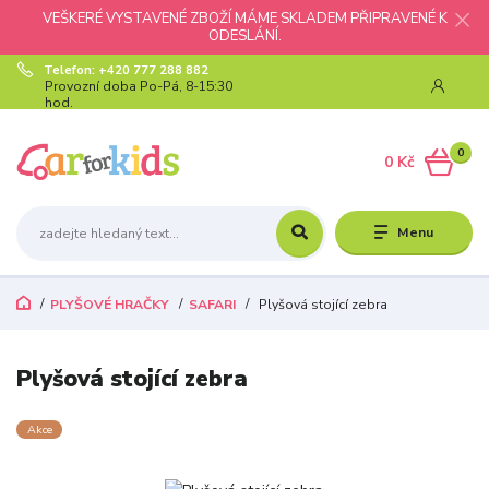
VEŠKERÉ VYSTAVENÉ ZBOŽÍ MÁME SKLADEM PŘIPRAVENÉ K
ODESLÁNÍ.
Telefon: +420 777 288 882
Provozní doba Po-Pá, 8-15:30
hod.
0
0 Kč
Menu
PLYŠOVÉ HRAČKY
SAFARI
Plyšová stojící zebra
Plyšová stojící zebra
Akce