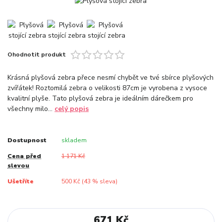
Ohodnotit produkt
Krásná plyšová zebra přece nesmí chybět ve tvé sbírce plyšových
zvířátek! Roztomilá zebra o velikosti 87cm je vyrobena z vysoce
kvalitní plyše. Tato plyšová zebra je ideálním dárečkem pro
všechny milo...
celý popis
Dostupnost
skladem
Cena před
1 171 Kč
slevou
Ušetříte
500 Kč (
43
% sleva)
671 Kč