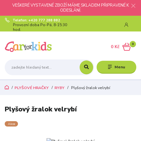
VEŠKERÉ VYSTAVENÉ ZBOŽÍ MÁME SKLADEM PŘIPRAVENÉ K
ODESLÁNÍ.
Telefon: +420 777 288 882
Provozní doba Po-Pá, 8-15:30
hod.
0
0 Kč
Menu
PLYŠOVÉ HRAČKY
RYBY
Plyšový žralok velrybí
Plyšový žralok velrybí
Akce