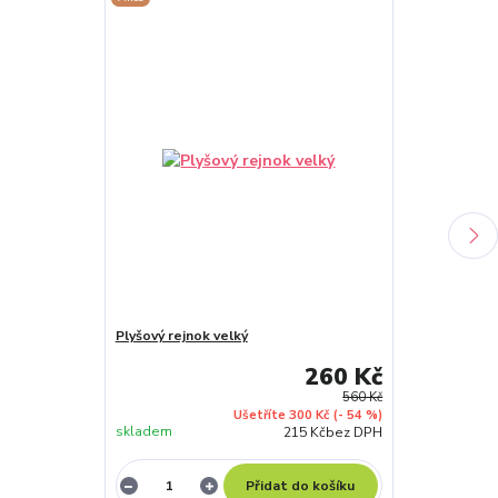
Plyšový rejnok velký
Plyšový delfín
260 Kč
560 Kč
Ušetříte 300 Kč
(- 54 %)
skladem
skladem
215 Kč
bez DPH
Přidat do košíku