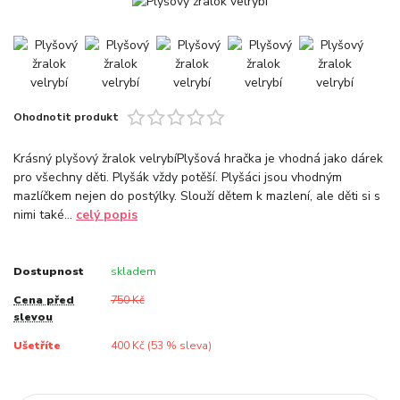
Ohodnotit produkt
Krásný plyšový žralok velrybíPlyšová hračka je vhodná jako dárek
pro všechny děti. Plyšák vždy potěší. Plyšáci jsou vhodným
mazlíčkem nejen do postýlky. Slouží dětem k mazlení, ale děti si s
nimi také...
celý popis
Dostupnost
skladem
Cena před
750 Kč
slevou
Ušetříte
400 Kč (
53
% sleva)