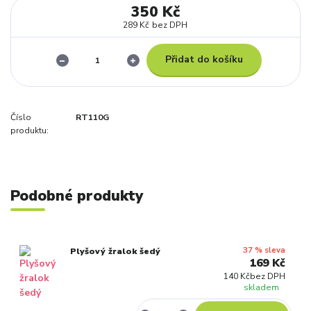
350 Kč
289 Kč
bez DPH
Přidat do košíku
Číslo
RT110G
produktu:
Podobné produkty
37 % sleva
Plyšový žralok šedý
169 Kč
140 Kč
bez DPH
skladem