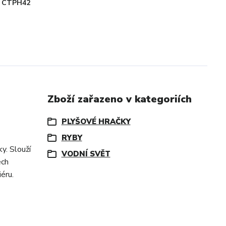
CTPH42
Zboží zařazeno v kategoriích
PLYŠOVÉ HRAČKY
RYBY
y. Slouží
VODNÍ SVĚT
ech
éru.