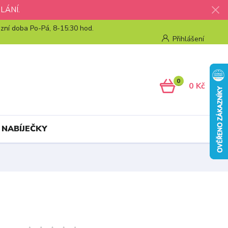
LÁNÍ.
zní doba Po-Pá, 8-15:30 hod.
Přihlášení
0
0 Kč
 NABÍJEČKY