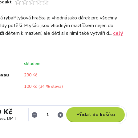
odukt
á rybaPlyšová hračka je vhodná jako dárek pro všechny
vždy potěší. Plyšáci jsou vhodným mazlíčkem nejen do
ží dětem k mazlení, ale děti si s nimi také vytváří d...
celý
skladem
evou
290 Kč
100 Kč (
34
% sleva)
0 Kč
Přidat do košíku
bez DPH