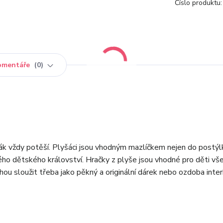
Číslo produktu:
omentáře
0
ák vždy potěší. Plyšáci jsou vhodným mazlíčkem nejen do postýlk
vého dětského království. Hračky z plyše jsou vhodné pro děti vš
hou sloužit třeba jako pěkný a originální dárek nebo ozdoba interi