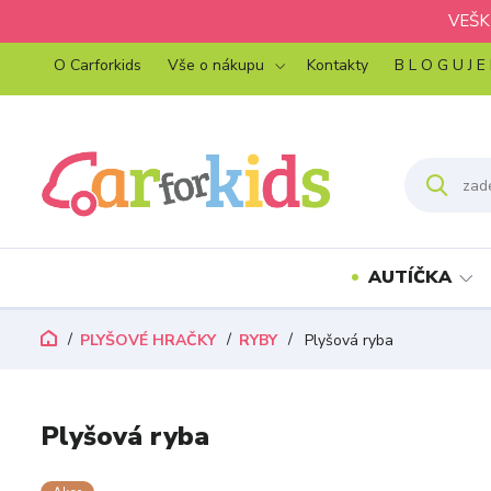
VEŠK
O Carforkids
Vše o nákupu
Kontakty
B L O G U J E
AUTÍČKA
PLYŠOVÉ HRAČKY
RYBY
Plyšová ryba
Plyšová ryba