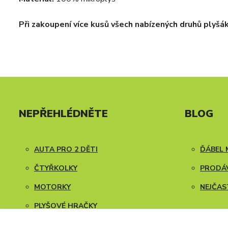
Při zakoupení více kusů všech nabízených druhů plyšá
NEPŘEHLÉDNĚTE
BLOG
AUTA PRO 2 DĚTI
ĎÁBEL 
ČTYŘKOLKY
PRODÁV
MOTORKY
NEJČAS
PLYŠOVÉ HRAČKY
NÁVODY K SESTAVENÍ