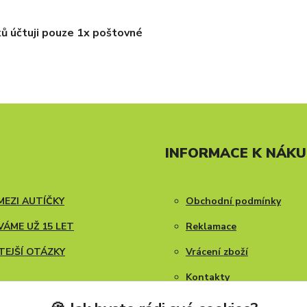
ků účtuji pouze 1x poštovné
INFORMACE K NÁK
MEZI AUTÍČKY
Obchodní podmínky
ÁME UŽ 15 LET
Reklamace
TEJŠÍ OTÁZKY
Vrácení zboží
Kontakty
Blog