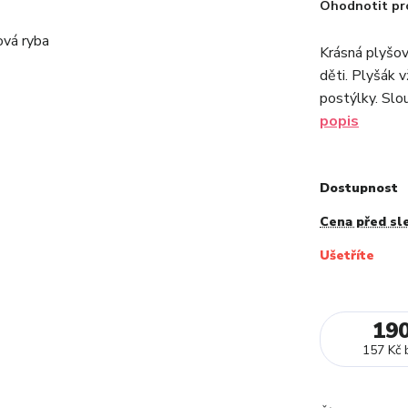
Ohodnotit pr
Krásná plyšov
děti. Plyšák 
postýlky. Slou
popis
Dostupnost
Cena před sl
Ušetříte
19
157 Kč