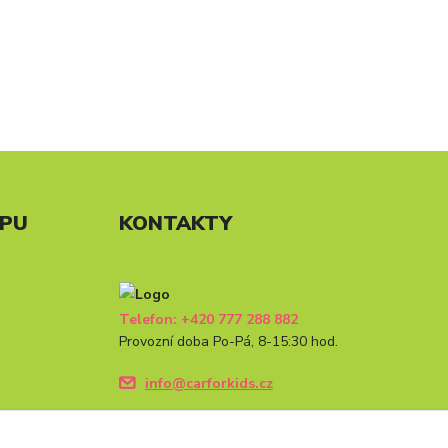
UPU
KONTAKTY
Telefon: +420 777 288 882
Provozní doba Po-Pá, 8-15:30 hod.
info@carforkids.cz