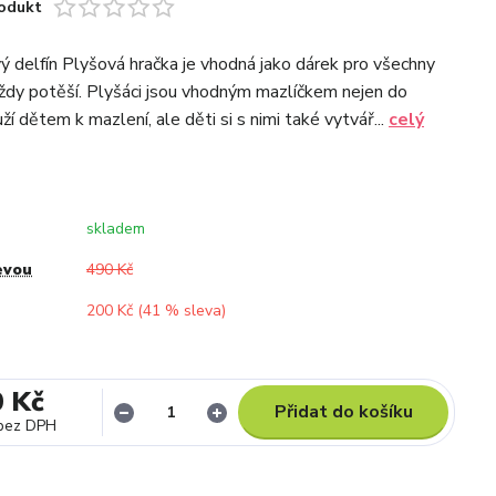
odukt
ý delfín Plyšová hračka je vhodná jako dárek pro všechny
vždy potěší. Plyšáci jsou vhodným mazlíčkem nejen do
ží dětem k mazlení, ale děti si s nimi také vytvář...
celý
skladem
evou
490 Kč
200 Kč (
41
% sleva)
0 Kč
Přidat do košíku
bez DPH