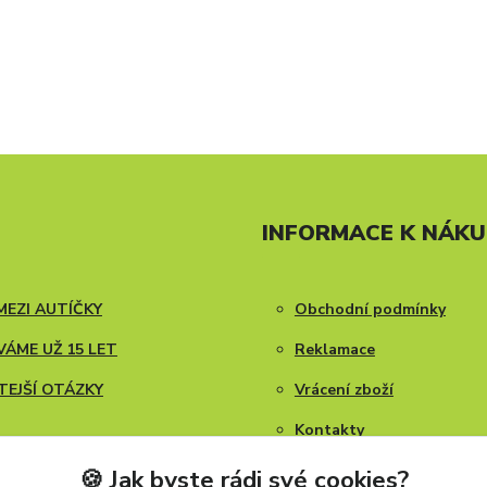
INFORMACE K NÁK
MEZI AUTÍČKY
Obchodní podmínky
ÁME UŽ 15 LET
Reklamace
TEJŠÍ OTÁZKY
Vrácení zboží
Kontakty
Blog
🍪 Jak byste rádi své cookies?