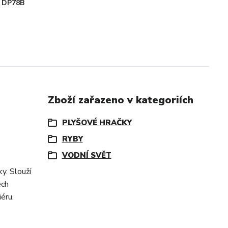
DP78B
Zboží zařazeno v kategoriích
PLYŠOVÉ HRAČKY
RYBY
VODNÍ SVĚT
y. Slouží
ech
éru.