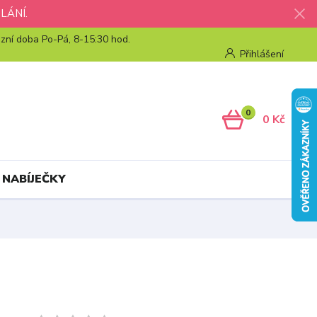
LÁNÍ.
zní doba Po-Pá, 8-15:30 hod.
Přihlášení
0
0 Kč
 NABÍJEČKY