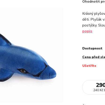
Ohodnotit pr
Krásný plyšov
děti. Plyšák 
postýlky. Slou
popis
Dostupnost
Cena před sl
Ušetříte
29
240 Kč