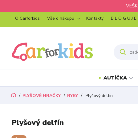
VEŠK
O Carforkids
Vše o nákupu
Kontakty
B L O G U J E
AUTÍČKA
PLYŠOVÉ HRAČKY
RYBY
Plyšový delfín
Plyšový delfín