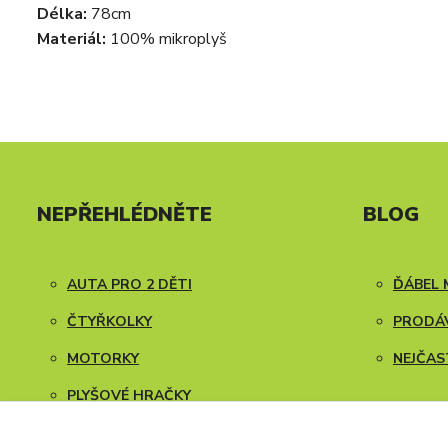
Délka:
78cm
Materiál:
100% mikroplyš
NEPŘEHLÉDNĚTE
BLOG
AUTA PRO 2 DĚTI
ĎÁBEL 
ČTYŘKOLKY
PRODÁV
MOTORKY
NEJČAS
PLYŠOVÉ HRAČKY
NÁVODY K SESTAVENÍ