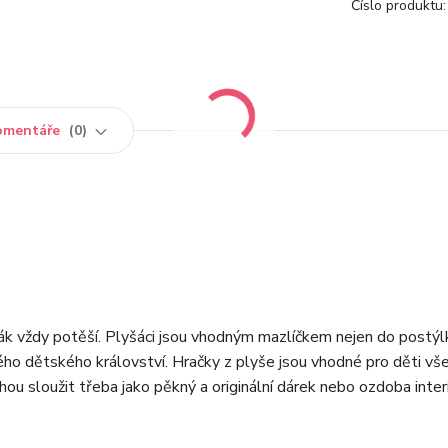
Číslo produktu:
omentáře
0
ák vždy potěší. Plyšáci jsou vhodným mazlíčkem nejen do postýlk
vého dětského království. Hračky z plyše jsou vhodné pro děti vš
hou sloužit třeba jako pěkný a originální dárek nebo ozdoba interi