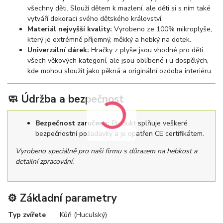
všechny děti. Slouží dětem k mazlení, ale děti si s ním také
vytváří dekoraci svého dětského království.
Materiál nejvyšší kvality:
Vyrobeno ze 100% mikroplyše,
který je extrémně příjemný, měkký a hebký na dotek.
Univerzální dárek:
Hračky z plyše jsou vhodné pro děti
všech věkových kategorií, ale jsou oblíbené i u dospělých,
kde mohou sloužit jako pěkná a originální ozdoba interiéru.
🧼 Údržba a bezpečnost
Bezpečnost zaručena:
Produkt splňuje veškeré
bezpečnostní požadavky a je opatřen CE certifikátem.
Vyrobeno speciálně pro naši firmu s důrazem na hebkost a
detailní zpracování.
⚙️ Základní parametry
Typ zvířete
Kůň (Huculský)