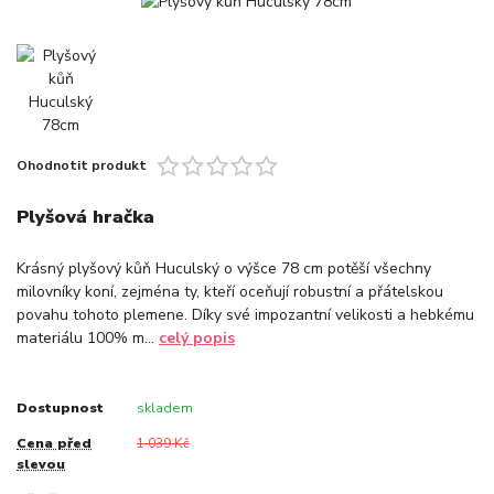
Ohodnotit produkt
Plyšová hračka
Krásný plyšový kůň Huculský o výšce 78 cm potěší všechny
milovníky koní, zejména ty, kteří oceňují robustní a přátelskou
povahu tohoto plemene. Díky své impozantní velikosti a hebkému
materiálu 100% m...
celý popis
Dostupnost
skladem
Cena před
1 039 Kč
slevou