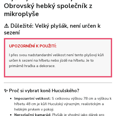
Obrovský hebký společník z
mikroplyše
⚠️ Důležité: Velký plyšák, není určen k
sezení
UPOZORNĚNÍ K POUŽITÍ:
I přes svou nadstandardní velikost není tento plyšový kůň
určen k sezení na hřbetu nebo jízdě na hřbetu. Je to
primárně hračka a dekorace.
✨ Proč si vybrat koně Huculského?
Impozantní velikost:
S celkovou výškou 78 cm a výškou k
hřbetu 48 cm je kůň Huculský výrazným, realistickým a
hebkým prvkem v pokoji.
Nerozlučný kamarád:
Plyšák je vhodný jako dárek pro