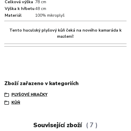
Celková výška
78 cm
Výška k hřbetu
48 cm
Materiál
100% mikroplyš
Tento huculský plyšový kůň čeká na nového kamaráda k
mazlení!
Zboží zařazeno v kategoriích
PLYŠOVÉ HRAČKY
KŮŇ
Související zboží
7