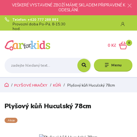
VEŠKERÉ VYSTAVENÉ ZBOŽÍ MÁME SKLADEM PŘIPRAVENÉ K
ODESLÁNÍ.
Telefon: +420 777 288 882
Provozní doba Po-Pá, 8-15:30
hod.
0
0 Kč
Menu
PLYŠOVÉ HRAČKY
KŮŇ
Plyšový kůň Huculský 78cm
Plyšový kůň Huculský 78cm
Akce