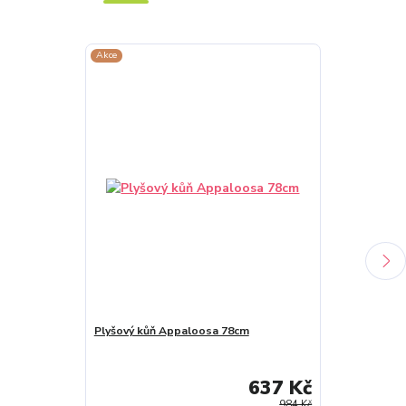
Akce
Akce
Plyšový kůň Appaloosa 78cm
Plyšový kůň A
637 Kč
984 Kč