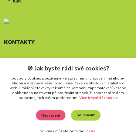
Blog
KONTAKTY
🍪 Jak byste rádi své cookies?
Telefon: +420 777 288 882
Provozní doba Po-Pá, 8-15:30 hod.
Soubory cookies používáme ke správnému fungování našeho e-
shopu a v případě vašeho souhlasu také ke sledování statistik o
info@carforkids.cz
webu, měření efektivity reklamních kampaní, zapamatování vašeho
oblíbeného nastavení při používání stránek, či zobrazení reklam
odpovídajících vašim preferencím.
Více k využití cookies
Souhlasím
Nastavení
Všechna práva vyhrazena. Copyright (2009 – 2026) Carfokids™
Souhlas můžete odmítnout
zde
.