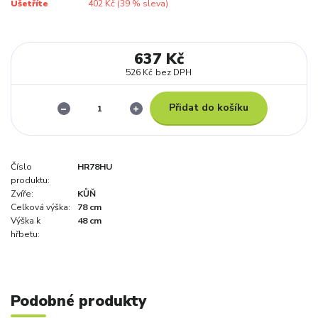
Ušetříte
402 Kč (
39
% sleva)
637 Kč
526 Kč
bez DPH
Přidat do košíku
Číslo
HR78HU
produktu:
Zvíře:
KŮŇ
Celková výška:
78 cm
Výška k
48 cm
hřbetu:
Podobné produkty