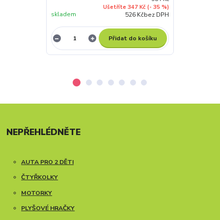
Ušetříte 347 Kč
(- 35 %)
skladem
skladem
526 Kč
bez DPH
Přidat do košíku
NEPŘEHLÉDNĚTE
AUTA PRO 2 DĚTI
ČTYŘKOLKY
MOTORKY
PLYŠOVÉ HRAČKY