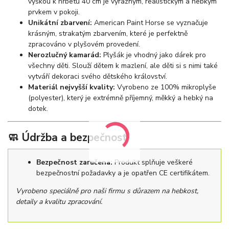
výškou k hřbetu 40 cm je výrazným, realistickým a hebkým
prvkem v pokoji.
Unikátní zbarvení:
American Paint Horse se vyznačuje
krásným, strakatým zbarvením, které je perfektně
zpracováno v plyšovém provedení.
Nerozlučný kamarád:
Plyšák je vhodný jako dárek pro
všechny děti. Slouží dětem k mazlení, ale děti si s nimi také
vytváří dekoraci svého dětského království.
Materiál nejvyšší kvality:
Vyrobeno ze 100% mikroplyše
(polyester), který je extrémně příjemný, měkký a hebký na
dotek.
🧼 Údržba a bezpečnost
Bezpečnost zaručena:
Produkt splňuje veškeré
bezpečnostní požadavky a je opatřen CE certifikátem.
Vyrobeno speciálně pro naši firmu s důrazem na hebkost,
detaily a kvalitu zpracování.