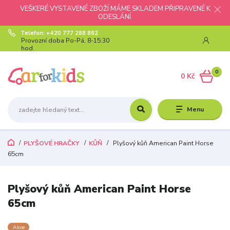
VEŠKERÉ VYSTAVENÉ ZBOŽÍ MÁME SKLADEM PŘIPRAVENÉ K
ODESLÁNÍ.
Telefon: +420 777 288 882
Provozní doba Po-Pá, 8-15:30
hod.
0
0 Kč
Menu
PLYŠOVÉ HRAČKY
KŮŇ
Plyšový kůň American Paint Horse
65cm
Plyšový kůň American Paint Horse
65cm
Akce