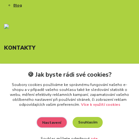
Blog
KONTAKTY
🍪 Jak byste rádi své cookies?
Telefon: +420 777 288 882
Provozní doba Po-Pá, 8-15:30 hod.
Soubory cookies používáme ke správnému fungování našeho e-
shopu a v případě vašeho souhlasu také ke sledování statistik o
info@carforkids.cz
webu, měření efektivity reklamních kampaní, zapamatování vašeho
oblíbeného nastavení při používání stránek, či zobrazení reklam
odpovídajících vašim preferencím.
Více k využití cookies
Souhlasím
Nastavení
Všechna práva vyhrazena. Copyright (2009 – 2026) Carfokids™
Souhlas můžete odmítnout
zde
.