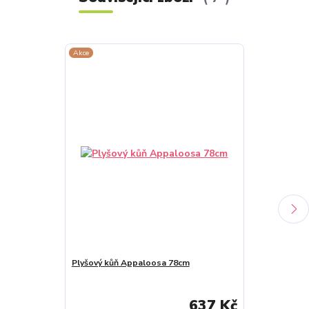
Akce
Akce
Plyšový kůň Appaloosa 78cm
Plyšový kůň H
637 Kč