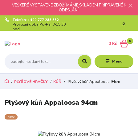
VEŠKERÉ VYSTAVENÉ ZBOŽÍ MÁME SKLADEM PŘIPRAVENÉ K
ODESLÁNÍ.
Telefon: +420 777 288 882
Provozní doba Po-Pá, 8-15:30
hod.
0
0 Kč
Menu
PLYŠOVÉ HRAČKY
KŮŇ
Plyšový kůň Appaloosa 94cm
Plyšový kůň Appaloosa 94cm
Akce