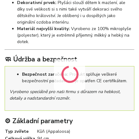
Dekorativní prvek:
Plyšáci slouží dětem k mazlení, ale
díky své velikosti si s nimi také vytváří dekoraci svého
dětského království. Je oblíbený i u dospělých jako
originální ozdoba interiéru.
Materiál nejvyšší kvality:
Vyrobeno ze 100% mikroplyše
(polyester), který je extrémně příjemný, měkký a hebký na
dotek.
🧼 Údržba a bezpečnost
Bezpečnost zaručena:
Produkt splňuje veškeré
bezpečnostní požadavky a je opatřen CE certifikátem.
Vyrobeno speciálně pro naši firmu s důrazem na hebkost,
detaily a nadstandardní rozměr.
⚙️ Základní parametry
Typ zvířete
Kůň (Appaloosa)
Celková výška
94 cm