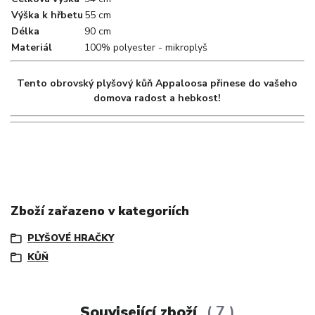
Výška k hřbetu
55 cm
Délka
90 cm
Materiál
100% polyester - mikroplyš
Tento obrovský plyšový kůň Appaloosa přinese do vašeho
domova radost a hebkost!
Zboží zařazeno v kategoriích
PLYŠOVÉ HRAČKY
KŮŇ
Související zboží
7