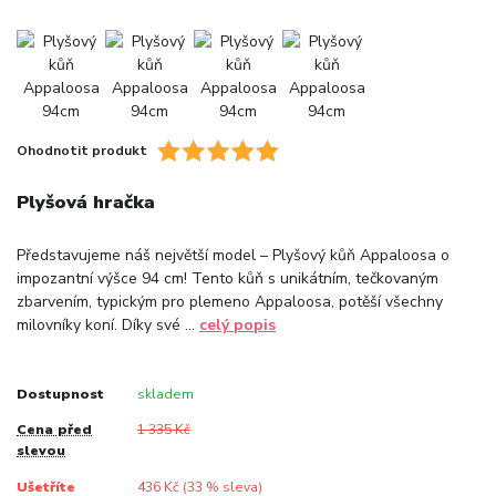
Ohodnotit produkt
Plyšová hračka
Představujeme náš největší model – Plyšový kůň Appaloosa o
impozantní výšce 94 cm! Tento kůň s unikátním, tečkovaným
zbarvením, typickým pro plemeno Appaloosa, potěší všechny
milovníky koní. Díky své ...
celý popis
Dostupnost
skladem
Cena před
1 335 Kč
slevou
Ušetříte
436 Kč (
33
% sleva)