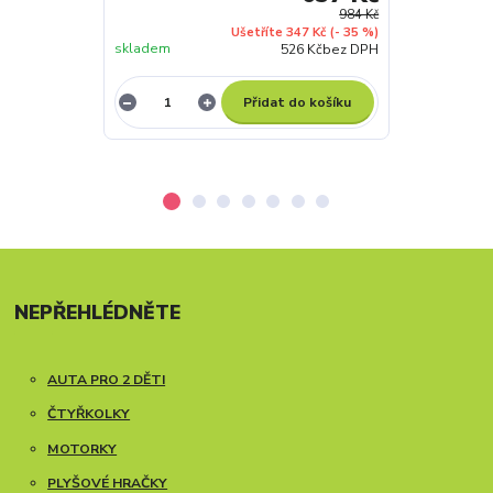
984 Kč
Ušetříte 347 Kč
(- 35 %)
skladem
skladem
526 Kč
bez DPH
Přidat do košíku
NEPŘEHLÉDNĚTE
AUTA PRO 2 DĚTI
ČTYŘKOLKY
MOTORKY
PLYŠOVÉ HRAČKY