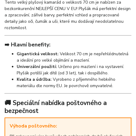
Tento velký plyšový kamarád o velikosti 70 cm je nabízen za
bezkonkurenční NEJLEPŠÍ CENU V EU! Plyšák má perfektní design
a zpracování, zářivé barvy, perfektní vzhled a propracované
detaily jako oči, čumák a uši, které mu dodávají neodolatelnou
roztomilost.
➡️ Hlavní benefity:
Gigantická velikost:
Velikost 70 cm je nepřehlédnutelná
a ideální pro velké objímání a mazlení.
Univerzální použití:
Určeno pro mazlení i na vystavení.
Plyšák potěší jak dítě (od 3 let), tak i dospělého.
Kvalita a údržba:
Vyrobeno z příjemného hebkého
materiálu dle normy EU. Je povrchově omyvatelné.
🚚 Speciální nabídka poštovného a
bezpečnost
Výhoda poštovného: