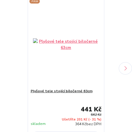
Akce
Akce
Plyšové tele stojící bíločerné 63cm
Plyšový koho
441 Kč
642 Kč
Ušetříte 201 Kč
(- 31 %)
skladem
skladem
364 Kč
bez DPH