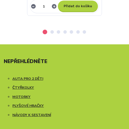
Přidat do košíku
NEPŘEHLÉDNĚTE
AUTA PRO 2 DĚTI
ČTYŘKOLKY
MOTORKY
PLYŠOVÉ HRAČKY
NÁVODY K SESTAVENÍ