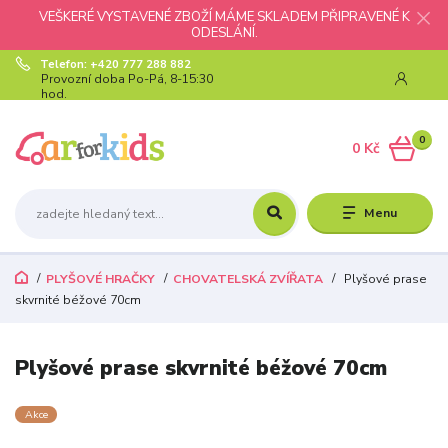
VEŠKERÉ VYSTAVENÉ ZBOŽÍ MÁME SKLADEM PŘIPRAVENÉ K
ODESLÁNÍ.
Telefon: +420 777 288 882
Provozní doba Po-Pá, 8-15:30
hod.
0
0 Kč
Menu
PLYŠOVÉ HRAČKY
CHOVATELSKÁ ZVÍŘATA
Plyšové prase
skvrnité béžové 70cm
Plyšové prase skvrnité béžové 70cm
Akce