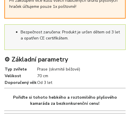
Při zakoupení více kusů všech nabízených druhů plyšových
hraček účtujeme pouze 1x poštovné!
Bezpečnost zaručena: Produkt je určen dětem od 3 let
a opatřen CE certifikátem.
⚙️ Základní parametry
Typ zvířete
Prase (skvrnité béžové)
Velikost
70 cm
Doporučený věk
Od 3 let
Pořiďte si tohoto hebkého a roztomilého plyšového
kamaráda za bezkonkurenční cenu!