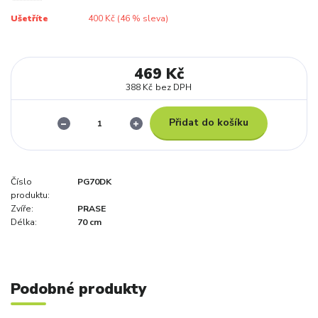
Ušetříte
400 Kč (
46
% sleva)
469 Kč
388 Kč
bez DPH
Přidat do košíku
Číslo
PG70DK
produktu:
Zvíře:
PRASE
Délka:
70 cm
Podobné produkty