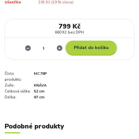
Ušetříte
191 Kč (
19
% sleva)
799 Kč
660 Kč
bez DPH
Přidat do košíku
Číslo
MC78P
produktu:
Zvíře:
KRÁVA
Celková výška:
52 cm
Délka:
87 cm
Podobné produkty