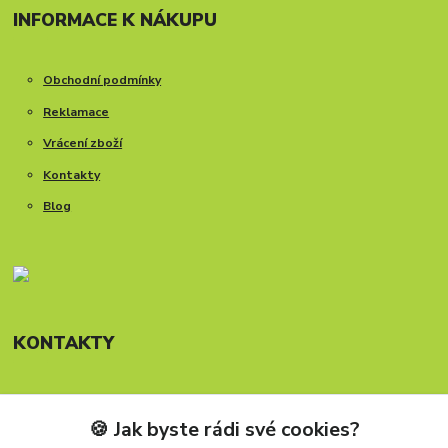
INFORMACE K NÁKUPU
Obchodní podmínky
Reklamace
Vrácení zboží
Kontakty
Blog
KONTAKTY
🍪 Jak byste rádi své cookies?
Telefon: +420 777 288 882
Provozní doba Po-Pá, 8-15:30 hod.