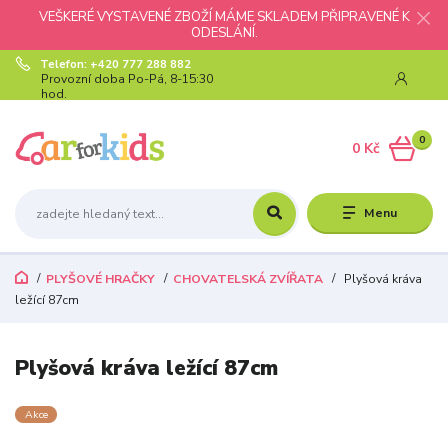
VEŠKERÉ VYSTAVENÉ ZBOŽÍ MÁME SKLADEM PŘIPRAVENÉ K
ODESLÁNÍ.
Telefon: +420 777 288 882
Provozní doba Po-Pá, 8-15:30
hod.
0
0 Kč
Menu
PLYŠOVÉ HRAČKY
CHOVATELSKÁ ZVÍŘATA
Plyšová kráva
ležící 87cm
Plyšová kráva ležící 87cm
Akce