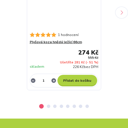
Plyšové prase
1 hodnocení
Plyšová koza hnědá ležící 66cm
274 Kč
555 Kč
Ušetříte 281 Kč
(- 51 %)
skladem
skladem
226 Kč
bez DPH
Přidat do košíku