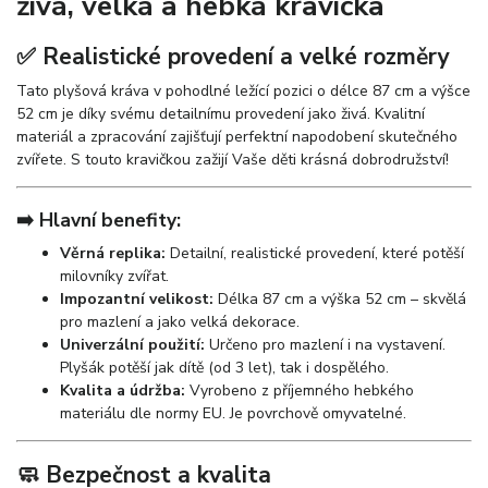
živá, velká a hebká kravička
✅ Realistické provedení a velké rozměry
Tato plyšová kráva v pohodlné ležící pozici o délce 87 cm a výšce
52 cm je díky svému detailnímu provedení jako živá. Kvalitní
materiál a zpracování zajišťují perfektní napodobení skutečného
zvířete. S touto kravičkou zažijí Vaše děti krásná dobrodružství!
➡️ Hlavní benefity:
Věrná replika:
Detailní, realistické provedení, které potěší
milovníky zvířat.
Impozantní velikost:
Délka 87 cm a výška 52 cm – skvělá
pro mazlení a jako velká dekorace.
Univerzální použití:
Určeno pro mazlení i na vystavení.
Plyšák potěší jak dítě (od 3 let), tak i dospělého.
Kvalita a údržba:
Vyrobeno z příjemného hebkého
materiálu dle normy EU. Je povrchově omyvatelné.
🧼 Bezpečnost a kvalita