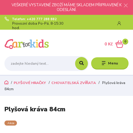
VEŠKERÉ VYSTAVENÉ ZBOŽÍ MÁME SKLADEM PŘIPRAVENÉ K
ODESLÁNÍ.
Telefon: +420 777 288 882
Provozní doba Po-Pá, 8-15:30
hod.
0
0 Kč
Menu
PLYŠOVÉ HRAČKY
CHOVATELSKÁ ZVÍŘATA
Plyšová kráva
84cm
Plyšová kráva 84cm
Akce