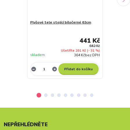
Plyšové tele stojící bíločerné 63cm
Plyšová kráva 
441 Kč
642 Kč
Ušetříte 201 Kč
(- 31 %)
skladem
skladem
364 Kč
bez DPH
Přidat do košíku
NEPŘEHLÉDNĚTE