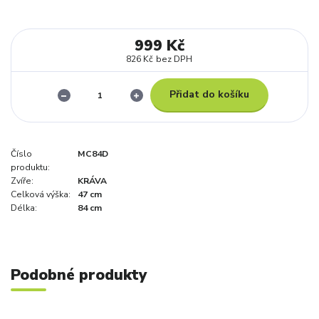
999 Kč
826 Kč
bez DPH
Přidat do košíku
Číslo
MC84D
produktu:
Zvíře:
KRÁVA
Celková výška:
47 cm
Délka:
84 cm
Podobné produkty