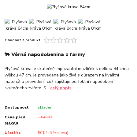
Ohodnotit produkt
🐄 Věrná napodobenina z farmy
Plyšová kráva je skutečně impozantní mazlíček s délkou 84 cm a
výškou 47 cm. Je provedena jako živá s důrazem na kvalitní
materiál a provedení, což zajišťuje perfektní napodobení
skutečného zvířete. S...
celý popis
Dostupnost
skladem
Cena před
1 049 Kč
slevou
Ušetříte
50 Kč (
5
% sleva)