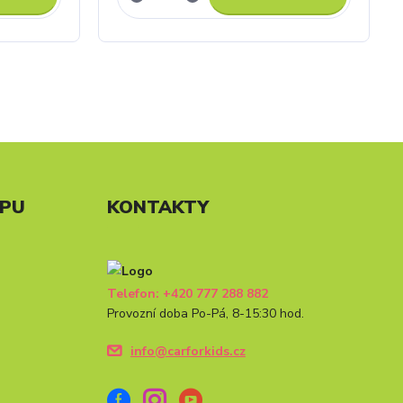
UPU
KONTAKTY
Telefon: +420 777 288 882
Provozní doba Po-Pá, 8-15:30 hod.
info@carforkids.cz