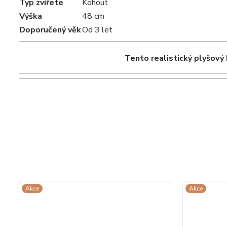
Typ zvířete
Kohout
Výška
48 cm
Doporučený věk
Od 3 let
Tento realistický plyšový 
Akce
Akce