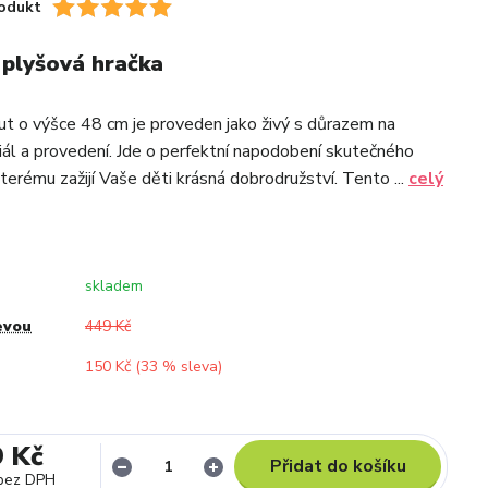
odukt
, plyšová hračka
t o výšce 48 cm je proveden jako živý s důrazem na
riál a provedení. Jde o perfektní napodobení skutečného
kterému zažijí Vaše děti krásná dobrodružství. Tento ...
celý
skladem
evou
449 Kč
150 Kč (
33
% sleva)
9 Kč
Přidat do košíku
bez DPH