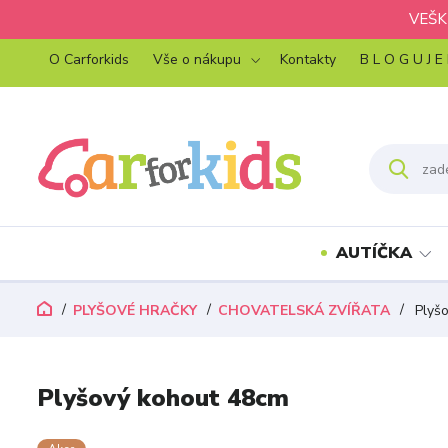
VEŠK
O Carforkids
Vše o nákupu
Kontakty
B L O G U J E
AUTÍČKA
PLYŠOVÉ HRAČKY
CHOVATELSKÁ ZVÍŘATA
Plyšo
Plyšový kohout 48cm