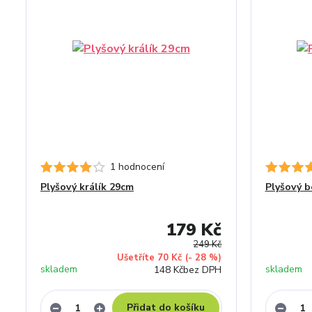
1 hodnocení
Plyšový králík 29cm
Plyšový b
179 Kč
249 Kč
Ušetříte 70 Kč
(- 28 %)
skladem
skladem
148 Kč
bez DPH
Přidat do košíku