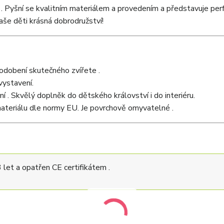
. Pyšní se kvalitním materiálem a provedením a představuje per
aše děti krásná dobrodružství!
odobení skutečného zvířete .
vystavení.
í . Skvělý doplněk do dětského království i do interiéru.
teriálu dle normy EU. Je povrchově omyvatelné .
let a opatřen CE certifikátem .