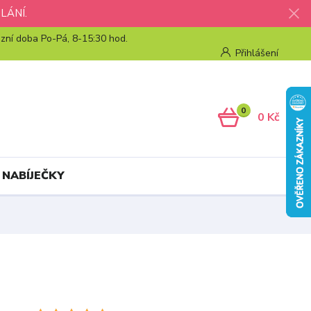
LÁNÍ.
zní doba Po-Pá, 8-15:30 hod.
Přihlášení
0
0 Kč
 NABÍJEČKY