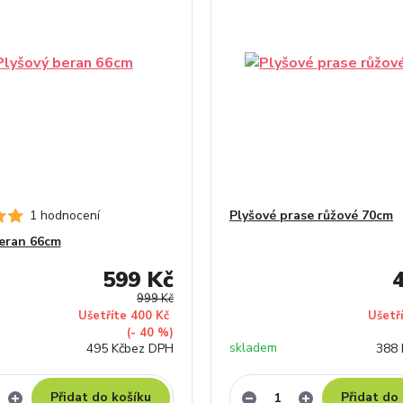
1 hodnocení
Plyšové prase růžové 70cm
eran 66cm
599 Kč
999 Kč
Ušetříte 400 Kč
Ušetř
(- 40 %)
skladem
495 Kč
bez DPH
388 
Přidat do košíku
Přidat do