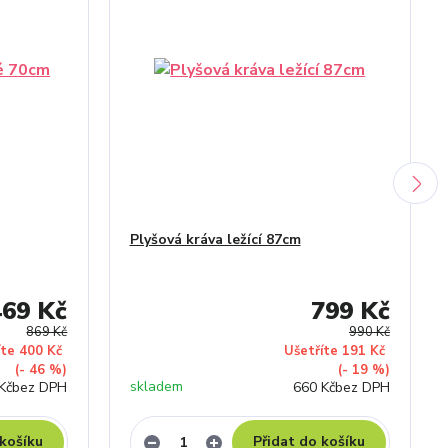
Plyšová kráva ležící 87cm
469 Kč
799 Kč
869 Kč
990 Kč
íte 400 Kč
Ušetříte 191 Kč
(- 46 %)
(- 19 %)
skladem
Kč
bez DPH
660 Kč
bez DPH
 košíku
Přidat do košíku