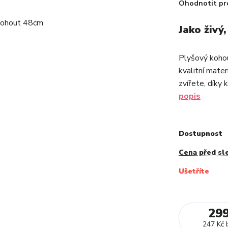
Ohodnotit pr
Jako živý
Plyšový kohou
kvalitní mate
zvířete, díky 
popis
Dostupnost
Cena před sl
Ušetříte
29
247 Kč