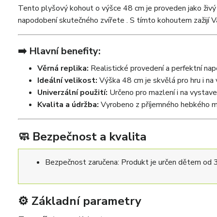
Tento plyšový kohout o výšce 48 cm je proveden jako živý 
napodobení skutečného zvířete . S tímto kohoutem zažijí V
➡️ Hlavní benefity:
Věrná replika:
Realistické provedení a perfektní nap
Ideální velikost:
Výška 48 cm je skvělá pro hru i na 
Univerzální použití:
Určeno pro mazlení i na vystaven
Kvalita a údržba:
Vyrobeno z příjemného hebkého ma
🧼 Bezpečnost a kvalita
Bezpečnost zaručena: Produkt je určen dětem od 3 
⚙️ Základní parametry