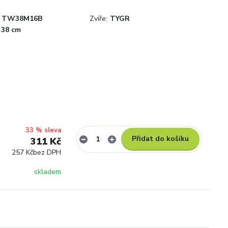
TW38M16B
Zvíře:
TYGR
38 cm
33 % sleva
Přidat do košíku
311 Kč
257 Kč
bez DPH
skladem