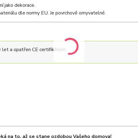
ní jako dekorace.
teriálu dle normy EU. Je povrchově omyvatelné.
let a opatřen CE certifikátem.
eká na to, až se stane ozdobou Vašeho domova!