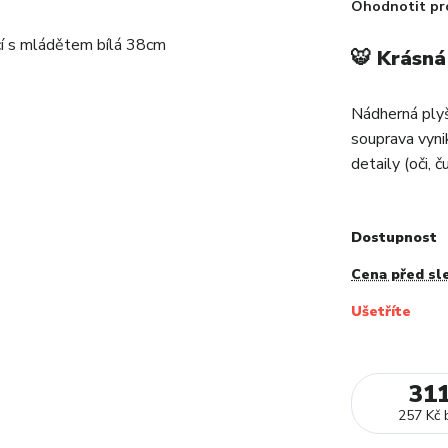
Ohodnotit pr
🐯 Krásná
Nádherná plyš
souprava vyni
detaily (oči, 
Dostupnost
Cena před sl
Ušetříte
31
257 Kč