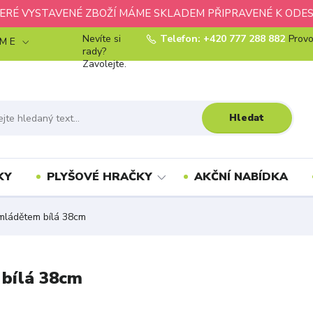
ERÉ VYSTAVENÉ ZBOŽÍ MÁME SKLADEM PŘIPRAVENÉ K ODES
Nevíte si
Telefon: +420 777 288 882
Provo
 M E
rady?
Zavolejte.
Hledat
KY
PLYŠOVÉ HRAČKY
AKČNÍ NABÍDKA
s mládětem bílá 38cm
 bílá 38cm