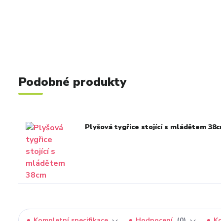
Podobné produkty
Plyšová tygřice stojící s mládětem 38
Kompletní specifikace
Hodnocení
0
K