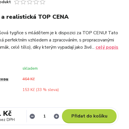
odukt
 a realistická TOP CENA
ová tygřice s mládětem je k dispozici za TOP CENU! Tato
ká perfektním vzhledem a zpracováním, s propracovanými
čumák, celé tělo), díky kterým vypadají jako živé...
celý popis
skladem
evou
464 Kč
153 Kč (
33
% sleva)
1 Kč
Přidat do košíku
bez DPH