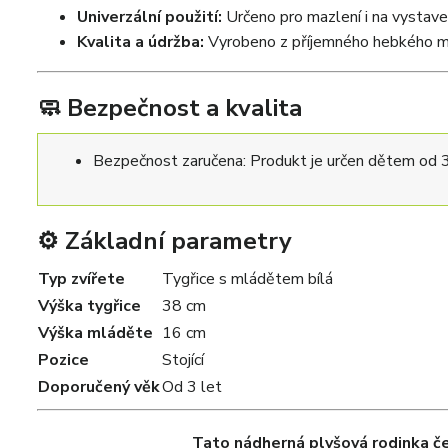
Univerzální použití:
Určeno pro mazlení i na vystave
Kvalita a údržba:
Vyrobeno z příjemného hebkého ma
🧼 Bezpečnost a kvalita
Bezpečnost zaručena: Produkt je určen dětem od 3 
⚙️ Základní parametry
Typ zvířete
Tygřice s mládětem bílá
Výška tygřice
38 cm
Výška mláděte
16 cm
Pozice
Stojící
Doporučený věk
Od 3 let
Tato nádherná plyšová rodinka č