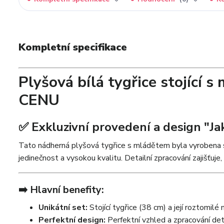
Kompletní specifikace
Plyšová bílá tygřice stojící 
CENU
✅ Exkluzivní provedení a design "Ja
Tato nádherná plyšová tygřice s mládětem byla vyrobena sp
jedinečnost a vysokou kvalitu. Detailní zpracování zajišťuje,
➡️ Hlavní benefity:
Unikátní set:
Stojící tygřice (38 cm) a její roztomilé
Perfektní design:
Perfektní vzhled a zpracování detai