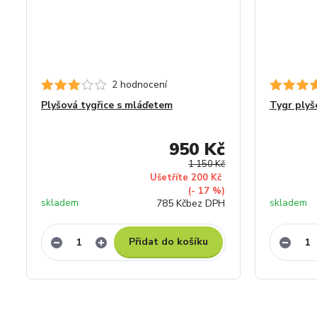
2 hodnocení
Plyšová tygřice s mláďetem
Tygr plyš
950 Kč
1 150 Kč
Ušetříte 200 Kč
(- 17 %)
skladem
skladem
785 Kč
bez DPH
Přidat do košíku