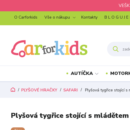
VEŠK
O Carforkids
Vše o nákupu
Kontakty
B L O G U J E
AUTÍČKA
MOTOR
PLYŠOVÉ HRAČKY
SAFARI
Plyšová tygřice stojící 
Plyšová tygřice stojící s mládětem