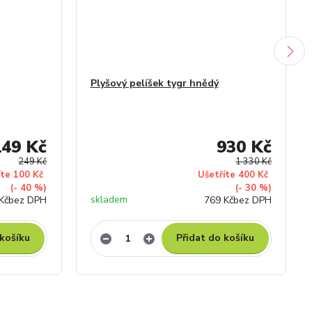
Plyšový pelíšek tygr hnědý
149 Kč
930 Kč
249 Kč
1 330 Kč
íte 100 Kč
Ušetříte 400 Kč
(- 40 %)
(- 30 %)
skladem
Kč
bez DPH
769 Kč
bez DPH
 košíku
Přidat do košíku