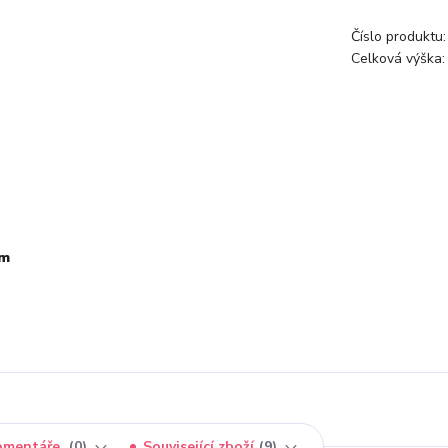
Číslo produktu:
Celková výška:
cm
omentáře
0
Související zboží
9