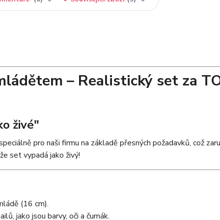
s mládětem – Realistický set za T
ko živé"
eciálně pro naši firmu na základě přesných požadavků, což zaruč
 že set vypadá jako živý!
 mládě (16 cm).
lů, jako jsou barvy, oči a čumák.