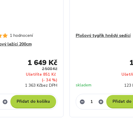
1 hodnocení
Plyšový tygřík hnědý sedící
ový ležící 200cm
1 649 Kč
2 500 Kč
Ušetříte 851 Kč
Ušetř
(- 34 %)
skladem
1 363 Kč
bez DPH
123 
Přidat do košíku
Přidat do