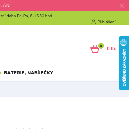
LÁNÍ.
zní doba Po-Pá, 8-15:30 hod.
Přihlášení
0
0 Kč
BATERIE, NABÍJEČKY