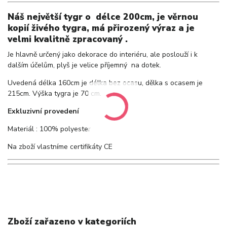
Náš největší tygr o délce 200cm,
je věrnou
kopií živého tygra, má přirozený výraz a je
velmi kvalitně zpracovaný .
Je hlavně určený jako dekorace do interiéru, ale poslouží i k
dalším účelům, plyš je velice příjemný na dotek.
Uvedená délka 160cm je délka bez ocasu, dělka s ocasem je
215cm. Výška tygra je 70 cm.
Exkluzivní provedení
Materiál : 100% polyester
Na zboží vlastníme certifikáty CE
Zboží zařazeno v kategoriích