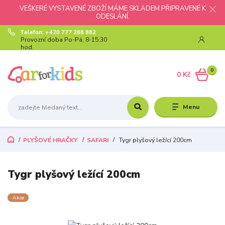
VEŠKERÉ VYSTAVENÉ ZBOŽÍ MÁME SKLADEM PŘIPRAVENÉ K
ODESLÁNÍ.
Telefon: +420 777 288 882
Provozní doba Po-Pá, 8-15:30
hod.
0
0 Kč
Menu
PLYŠOVÉ HRAČKY
SAFARI
Tygr plyšový ležící 200cm
Tygr plyšový ležící 200cm
Akce