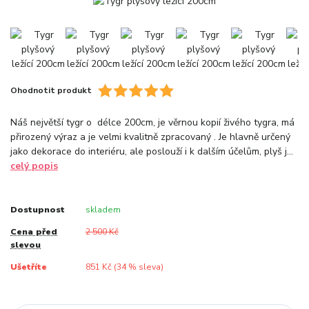
Ohodnotit produkt
Náš největší tygr o délce 200cm, je věrnou kopií živého tygra, má
přirozený výraz a je velmi kvalitně zpracovaný . Je hlavně určený
jako dekorace do interiéru, ale poslouží i k dalším účelům, plyš j...
celý popis
Dostupnost
skladem
Cena před
2 500 Kč
slevou
Ušetříte
851 Kč (
34
% sleva)