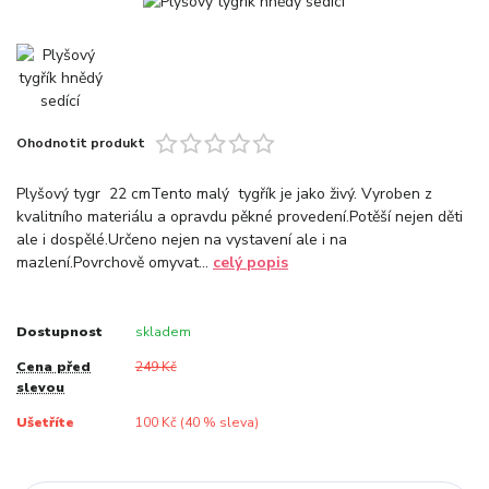
Ohodnotit produkt
Plyšový tygr 22 cmTento malý tygřík je jako živý. Vyroben z
kvalitního materiálu a opravdu pěkné provedení.Potěší nejen děti
ale i dospělé.Určeno nejen na vystavení ale i na
mazlení.Povrchově omyvat...
celý popis
Dostupnost
skladem
Cena před
249 Kč
slevou
Ušetříte
100 Kč (
40
% sleva)