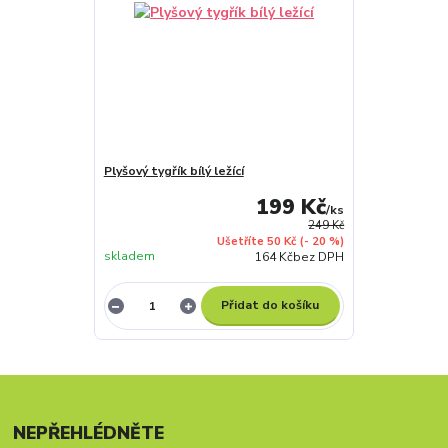
Plyšový tygřík bílý ležící
199 Kč
/
ks
249 Kč
Ušetříte 50 Kč
(- 20 %)
skladem
164 Kč
bez DPH
Přidat do košíku
NEPŘEHLÉDNĚTE