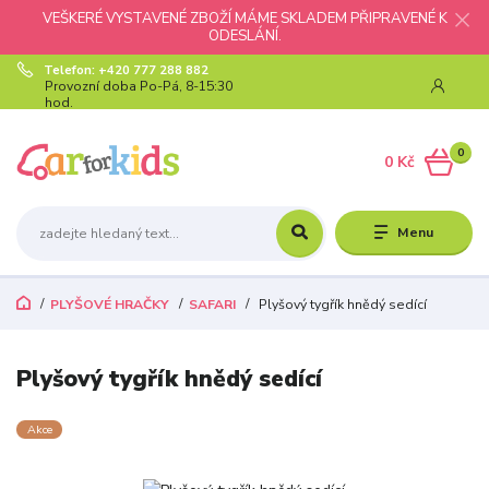
VEŠKERÉ VYSTAVENÉ ZBOŽÍ MÁME SKLADEM PŘIPRAVENÉ K
ODESLÁNÍ.
Telefon: +420 777 288 882
Provozní doba Po-Pá, 8-15:30
hod.
0
0 Kč
Menu
PLYŠOVÉ HRAČKY
SAFARI
Plyšový tygřík hnědý sedící
Plyšový tygřík hnědý sedící
Akce