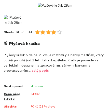
Ohodnotit produkt
🐰 Plyšová hračka
Plyšový králík o délce 29 cm je roztomilý a hebký mazlíček, který
potěší jak dítě (od 3 let), tak i dospělého. Králík je proveden s
perfektním designem a zpracováním, zářivými barvami a
propracovanými...
celý popis
Dostupnost
skladem
Cena před
249 Kč
slevou
Ušetříte
70 Kč (
28
% sleva)