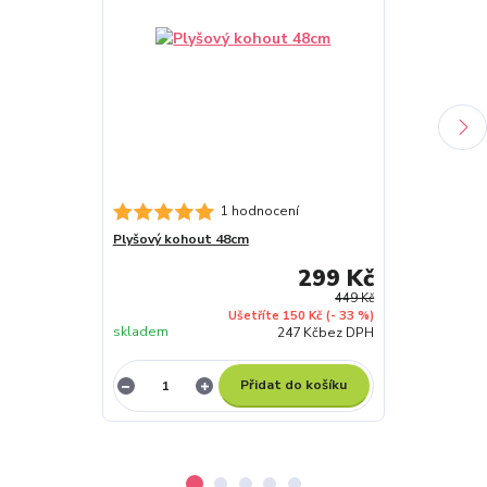
1 hodnocení
Plyšový kohout 48cm
Plyšový beran
299 Kč
449 Kč
Ušetříte 150 Kč
(- 33 %)
skladem
skladem
247 Kč
bez DPH
Přidat do košíku