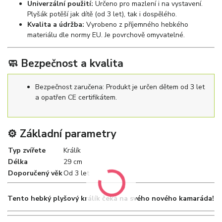
Univerzální použití:
Určeno pro mazlení i na vystavení.
Plyšák potěší jak dítě (od 3 let), tak i dospělého.
Kvalita a údržba:
Vyrobeno z příjemného hebkého
materiálu dle normy EU. Je povrchově omyvatelné.
🧼 Bezpečnost a kvalita
Bezpečnost zaručena: Produkt je určen dětem od 3 let
a opatřen CE certifikátem.
⚙️ Základní parametry
Typ zvířete
Králík
Délka
29 cm
Doporučený věk
Od 3 let
Tento hebký plyšový králík čeká na svého nového kamaráda!