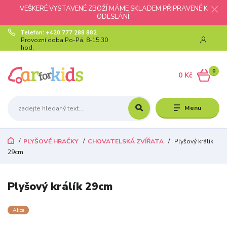
VEŠKERÉ VYSTAVENÉ ZBOŽÍ MÁME SKLADEM PŘIPRAVENÉ K
ODESLÁNÍ.
Telefon: +420 777 288 882
Provozní doba Po-Pá, 8-15:30
hod.
0
0 Kč
Menu
PLYŠOVÉ HRAČKY
CHOVATELSKÁ ZVÍŘATA
Plyšový králík
29cm
Plyšový králík 29cm
Akce