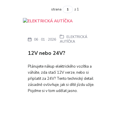
strana
z 1
ELEKTRICKÁ
06
01
2026
AUTÍČKA
12V nebo 24V?
Plánujete nákup elektrického vozítka a
váháte, zda stačí 12V verze, nebo si
připlatit za 24V? Tento technický detail
zásadně ovlivňuje, jak si dítě jízdu užije.
Pojďme si v tom udělat jasno.