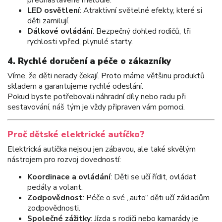
LED osvětlení
: Atraktivní světelné efekty, které si
děti zamilují.
Dálkové ovládání
: Bezpečný dohled rodičů, tři
rychlosti vpřed, plynulé starty.
4.
Rychlé doručení a péče o zákazníky
Víme, že děti nerady čekají. Proto máme většinu produktů
skladem a garantujeme rychlé odeslání.
Pokud byste potřebovali náhradní díly nebo radu při
sestavování, náš tým je vždy připraven vám pomoci.
Proč dětské elektrické autíčko?
Elektrická autíčka nejsou jen zábavou, ale také skvělým
nástrojem pro rozvoj dovedností:
Koordinace a ovládání
: Děti se učí řídit, ovládat
pedály a volant.
Zodpovědnost
: Péče o své „auto“ děti učí základům
zodpovědnosti.
Společné zážitky
: Jízda s rodiči nebo kamarády je