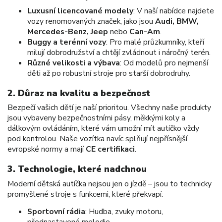
Luxusní licencované modely
: V naší nabídce najdete
vozy renomovaných značek, jako jsou
Audi, BMW,
Mercedes-Benz, Jeep
nebo
Can-Am
.
Buggy a terénní vozy
: Pro malé průzkumníky, kteří
milují dobrodružství a chtějí zvládnout i náročný terén.
Různé velikosti a výbava
: Od modelů pro nejmenší
děti až po robustní stroje pro starší dobrodruhy.
2.
Důraz na kvalitu a bezpečnost
Bezpečí vašich dětí je naší prioritou. Všechny naše produkty
jsou vybaveny bezpečnostními pásy, měkkými koly a
dálkovým ovládáním, které vám umožní mít autíčko vždy
pod kontrolou. Naše vozítka navíc splňují nejpřísnější
evropské normy a mají
CE certifikaci
.
3.
Technologie, které nadchnou
Moderní dětská autíčka nejsou jen o jízdě – jsou to technicky
promyšlené stroje s funkcemi, které překvapí:
Sportovní rádia
: Hudba, zvuky motoru,
přednastavené melodie.