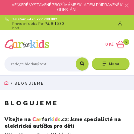
VEŠKERÉ VYSTAVENÉ ZBOŽÍ MÁME SKLADEM PŘIPRAVENÉ K
ODESLÁNÍ.
Telefon: +420 777 288 882
Provozní doba Po-Pá, 8-15:30
hod.
0
0 Kč
Menu
B L O G U J E M E
B L O G U J E M E
Vítejte na
C
a
r
for
k
i
d
s
.cz: Jsme specialisté na
elektrická autíčka pro děti