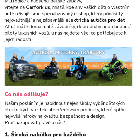
Milí rodiče a nadšenci dětské zábavy,
vítejte na
Carforkids
, místě, kde sny vašich dětí o vlastním
autě ožívají! Jsme specializovaný e-shop, který přináší ty
nejkvalitnější a nejzábavnější
elektrická autíčka pro děti
.
Ať už máte doma malé závodníky, dobrodruhy nebo budoucí
piloty luxusních vozů, u nás najdete vše, co potřebujete k
jejich radosti.
Co nás odlišuje?
Naším posláním je nabídnout nejen široký výběr dětských
elektrických vozítek, ale především produkty, které splňují
nejvyšší nároky na kvalitu, bezpečnost a design.
Proč nakupovat právě u nás?
1.
Široká nabídka pro každého