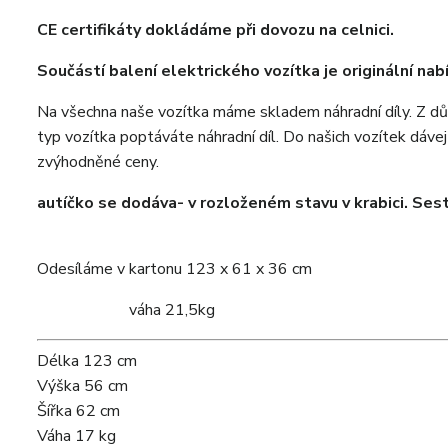
CE certifikáty dokládáme při dovozu na celnici.
Součástí balení elektrického vozítka je originální nab
Na všechna naše vozítka máme skladem náhradní díly. Z d
typ vozítka poptáváte náhradní díl. Do našich vozítek dáve
zvýhodněné ceny.
autíčko
se dodáva- v rozloženém stavu v krabici. Sest
Odesíláme v kartonu 123 x 61 x 36 cm
váha 21,5kg
Délka
123 cm
Výška
56 cm
Šířka
62 cm
Váha
17 kg