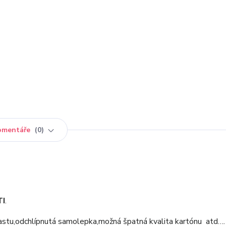
omentáře
0
TI
.
astu,odchlípnutá samolepka,možná špatná kvalita kartónu atd….