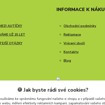
INFORMACE K NÁK
MEZI AUTÍČKY
Obchodní podmínky
ÁME UŽ 15 LET
Reklamace
TEJŠÍ OTÁZKY
Vrácení zboží
Kontakty
Blog
🍪 Jak byste rádi své cookies?
používáme ke správnému fungování našeho e-shopu a v případě vašeho
k o webu, měření efektivity reklamních kampaní, zapamatování vašeho o