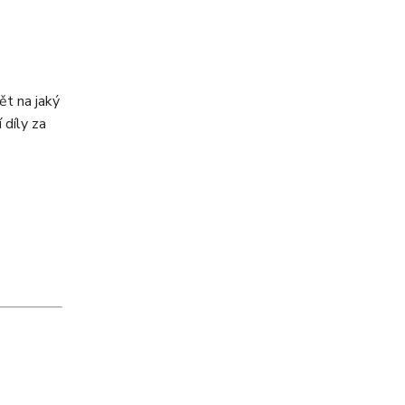
t na jaký
 díly za