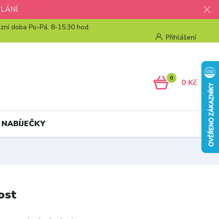
LÁNÍ.
zní doba Po-Pá, 8-15:30 hod.
Přihlášení
0
0 Kč
 NABÍJEČKY
ost