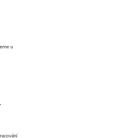
jeme u
-
pracování