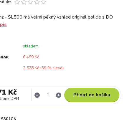
odukt
 - SL500 má velmi pěkný vzhled originál policie s DO
pis
skladem
evou
6 499 Kč
2 528 Kč (
39
% sleva)
71 Kč
Přidat do košíku
č
bez DPH
S301CN