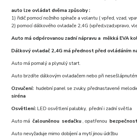
auto lze ovládat dvěma způsoby :
1) řidič pomocí nožního spínače a volantu ( vpřed, vzad, vp
2) pomocí dálkového ovladače 2,4G (vpřed,vzad,vpravo, vle
Auto má odpérovanou zadní nápravu a měkká EVA ko
Dálkový ovladač 2,4G má přednost před ovládáním na
Auto má pomalý a plynulý start.
Auto brzdíte dálkovým ovladačem nebo při nesešlápnutém
Ozvučení:
hudební panel se zvuky, přednastavené melodie
siréna
Osvětlení:
LED osvětlení palubky, přední i zadní světla
Auto má
čalouněnou sedačku
, opatřenou
bezpečnost
Auto
nevyžaduje mimo dobíjení a mytí jinou údržbu