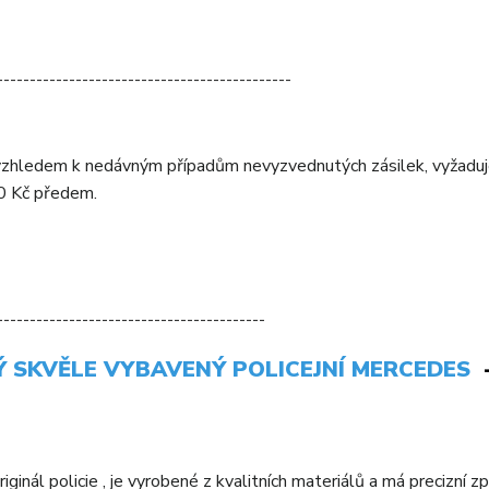
---------------------------------------------
vzhledem k nedávným případům nevyzvednutých zásilek, vyžadu
00 Kč předem.
-----------------------------------------
 SKVĚLE VYBAVENÝ POLICEJNÍ MERCEDES
ginál policie , je vyrobené z kvalitních materiálů a má precizní z