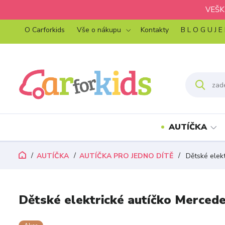
VEŠK
O Carforkids
Vše o nákupu
Kontakty
B L O G U J E
AUTÍČKA
AUTÍČKA
AUTÍČKA PRO JEDNO DÍTĚ
Dětské elekt
Dětské elektrické autíčko Mercedes