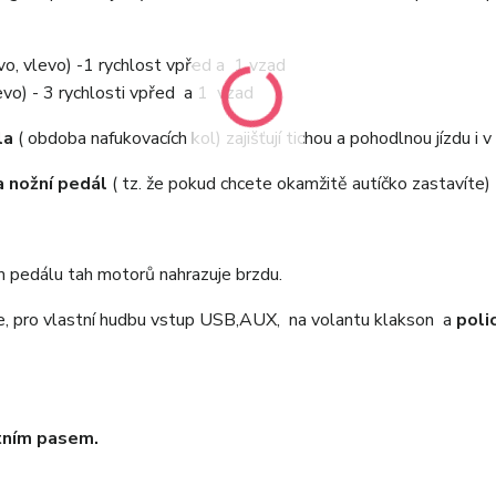
avo, vlevo) -1 rychlost vpřed a 1 vzad
vo) - 3 rychlosti vpřed a 1 vzad
la
( obdoba nafukovacích kol) zajišťují tichou a pohodlnou jízdu i 
 nožní pedál
( tz. že pokud chcete okamžitě autíčko zastavíte)
 pedálu tah motorů nahrazuje brzdu.
, pro vlastní hudbu vstup USB,AUX, na volantu klakson a
poli
ním pasem.