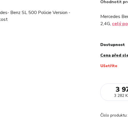
Ohodnotit pr
Mercedes Benz
2,4G,
celý po
Dostupnost
Cena před sl
Ušetříte
3 9
3 282 K
Číslo produktu: