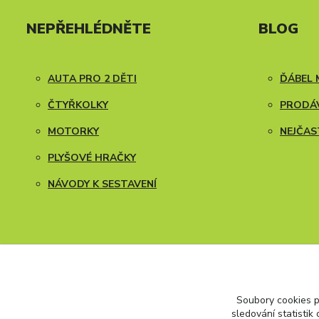
NEPŘEHLÉDNĚTE
BLOG
AUTA PRO 2 DĚTI
ĎÁBEL 
ČTYŘKOLKY
PRODÁV
MOTORKY
NEJČAS
PLYŠOVÉ HRAČKY
NÁVODY K SESTAVENÍ
Soubory cookies 
sledování statisti