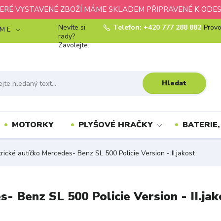
ERÉ VYSTAVENÉ ZBOŽÍ MÁME SKLADEM PŘIPRAVENÉ K ODES
Nevíte si
Telefon: +420 777 288 882
Provo
 M E
rady?
Zavolejte.
Hledat
MOTORKY
PLYŠOVÉ HRAČKY
BATERIE,
rické autíčko Mercedes- Benz SL 500 Policie Version - II.jakost
- Benz SL 500 Policie Version - II.jak