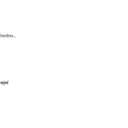
v terénu
.
cejní