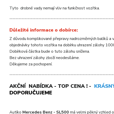
Tyto drobné vady nemají vliv na funkčnost vozítka.
--------------------------------------------------------------------
Důležité informace o dobírce:
Z důvodu komplikované přepravy nadrozměrných balíků a 
objednávky tohoto vozítka na dobírku uhrazení zálohy 10
Dobírková částka bude o tuto zálohu snížena.
Bez uhrazení zálohy zboží neodesíláme.
Děkujeme za pochopení.
--------------------------------------------------------------------
AKČNÍ NABÍDKA - TOP CENA ! -
KRÁSNÝ
DOPORUČUJEME
Autíko
Mercedes Benz - SL500
má velmi pěkný vzhled ori