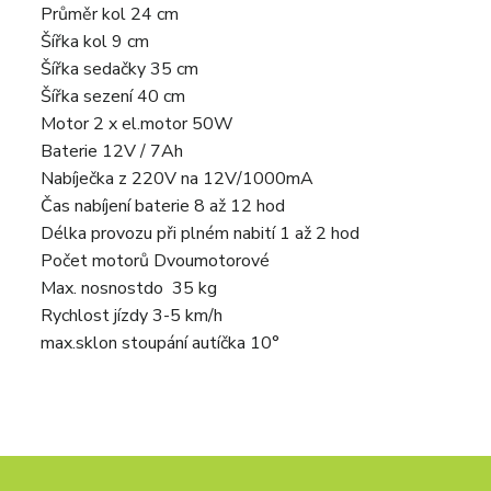
Průměr kol
24 cm
Šířka kol
9 cm
Šířka sedačky
35 cm
Šířka sezení
40 cm
Motor
2 x el.motor 50W
Baterie
12V / 7Ah
Nabíječka
z 220V na 12V/1000mA
Čas nabíjení baterie
8 až 12 hod
Délka provozu při plném nabití
1 až 2 hod
Počet motorů
Dvoumotorové
Max. nosnost
do 35 kg
Rychlost jízdy
3-5 km/h
max.sklon stoupání autíčka
10°