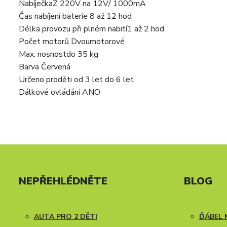
Nabíječka
Z 220V na 12V/ 1000mA
Čas nabíjení baterie
8 až 12 hod
Délka provozu při plném nabití
1 až 2 hod
Počet motorů
Dvoumotorové
Max. nosnost
do 35 kg
Barva
Červená
Určeno pro
děti od 3 let do 6 let
Dálkové ovládání
ANO
NEPŘEHLÉDNĚTE
BLOG
AUTA PRO 2 DĚTI
ĎÁBEL 