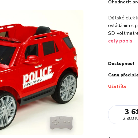
Ohodnotit pr
Dětské elektr
ovládáním s p
SD, voltmetre
celý popis
Dostupnost
Cena před sl
Ušetříte
3 6
2 983 K