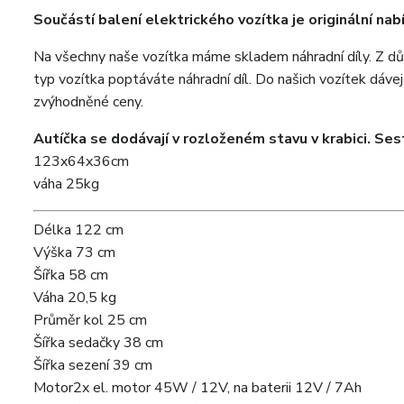
Součástí balení elektrického vozítka je originální nabí
Na všechny naše vozítka máme skladem náhradní díly. Z d
typ vozítka poptáváte náhradní díl. Do našich vozítek dáve
zvýhodněné ceny.
Autíčka se dodávají v rozloženém stavu v krabici. Ses
123x64x36cm
váha 25kg
Délka
122 cm
Výška
73 cm
Šířka
58 cm
Váha
20,5 kg
Průměr kol
25 cm
Šířka sedačky
38 cm
Šířka sezení
39 cm
Motor
2x el. motor 45W / 12V, na baterii 12V / 7Ah