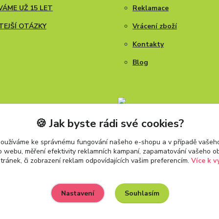
ÁME UŽ 15 LET
Reklamace
TEJŠÍ OTÁZKY
Vrácení zboží
Kontakty
Blog
🍪 Jak byste rádi své cookies?
používáme ke správnému fungování našeho e-shopu a v případě vašeho
k o webu, měření efektivity reklamních kampaní, zapamatování vašeho o
stránek, či zobrazení reklam odpovídajících vašim preferencím.
Více k v
Souhlasím
Nastavení