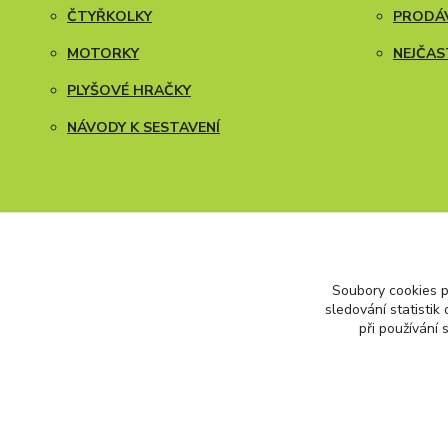
ČTYŘKOLKY
PRODÁV
MOTORKY
NEJČAS
PLYŠOVÉ HRAČKY
NÁVODY K SESTAVENÍ
Soubory cookies 
sledování statisti
při používání 
Všechna práva vyhrazena. Copyright (2009 – 2026) Carfokids™