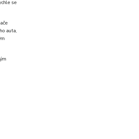
ychle se
nače
ho auta,
ným
vým