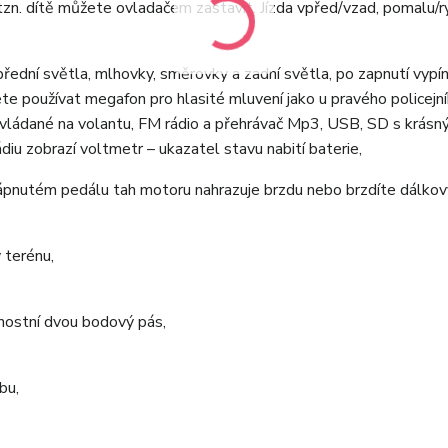
tzn. dítě můžete ovladačem zastavit. Jízda vpřed/vzad, pomalu/r
, přední světla, mlhovky, směrovky a zadní světla, po zapnutí vypí
te používat megafon pro hlasité mluvení jako u pravého policejní
y ovládané na volantu, FM rádio a přehrávač Mp3, USB, SD s krás
diu zobrazí voltmetr – ukazatel stavu nabití baterie,
sešlápnutém pedálu tah motoru nahrazuje brzdu nebo brzdíte dálko
v terénu,
čnostní dvou bodový pás,
bu,