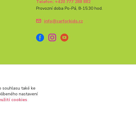
Telefon: +420 777 288 882
Provozní doba Po-Pá, 8-15:30 hod.
info@carforkids.cz
 souhlasu také ke
blíbeného nastavení
yužití cookies