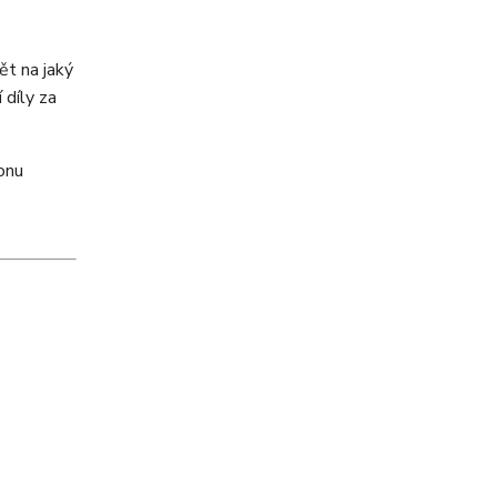
t na jaký
 díly za
onu