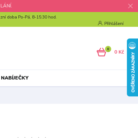
LÁNÍ.
zní doba Po-Pá, 8-15:30 hod.
Přihlášení
0
0 Kč
 NABÍJEČKY