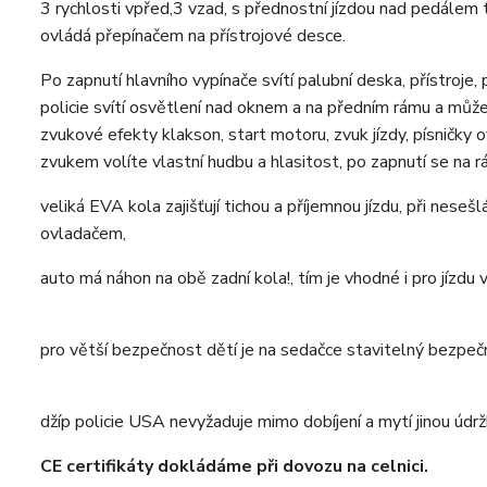
3 rychlosti vpřed,3 vzad, s přednostní jízdou nad pedálem 
ovládá přepínačem na přístrojové desce.
Po zapnutí hlavního vypínače svítí palubní deska, přístroje
policie svítí osvětlení nad oknem a na předním rámu a může
zvukové efekty klakson, start motoru, zvuk jízdy, písničk
zvukem volíte vlastní hudbu a hlasitost, po zapnutí se na rá
veliká EVA kola zajišťují tichou a příjemnou jízdu, při ne
ovladačem,
auto má náhon na obě zadní kola!, tím je vhodné i pro jízdu 
pro větší bezpečnost dětí je na sedačce stavitelný bezpe
džíp policie USA nevyžaduje mimo dobíjení a mytí jinou údrž
CE certifikáty dokládáme při dovozu na celnici.