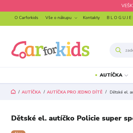
VEŠK
O Carforkids
Vše o nákupu
Kontakty
B L O G U J E
AUTÍČKA
AUTÍČKA
AUTÍČKA PRO JEDNO DÍTĚ
Dětské el. au
Dětské el. autíčko Policie super sp