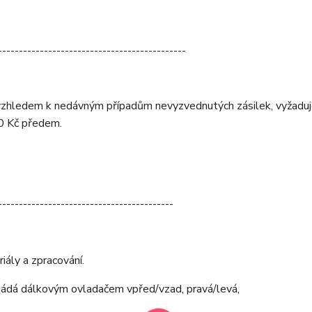
---------------------------------------------
vzhledem k nedávným případům nevyzvednutých zásilek, vyžadu
00 Kč předem.
------------------------------------------
iály a zpracování.
ovládá dálkovým ovladačem vpřed/vzad, pravá/levá,