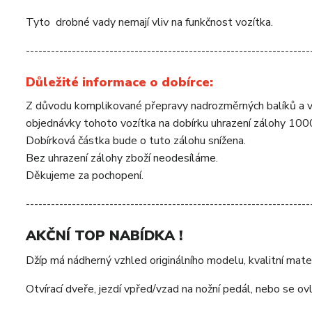
Tyto drobné vady nemají vliv na funkčnost vozítka.
--------------------------------------------------------------------
Důležité informace o dobírce:
Z důvodu komplikované přepravy nadrozměrných balíků a 
objednávky tohoto vozítka na dobírku uhrazení zálohy 10
Dobírková částka bude o tuto zálohu snížena.
Bez uhrazení zálohy zboží neodesíláme.
Děkujeme za pochopení.
--------------------------------------------------------------------
AKČNÍ TOP NABÍDKA !
Džíp má nádherný vzhled originálního modelu, kvalitní mater
Otvírací dveře, jezdí vpřed/vzad na nožní pedál, nebo se 