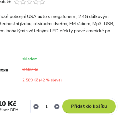
odukt
ické policejní USA auto s megafonem , 2.4G dálkovým
řednostní jízdou, otvíracími dveřmi, FM rádiem, Mp3, USB,
m, bohatými světelnými LED efekty pravé americké po...
skladem
evou
6 199 Kč
2 589 Kč (
42
% sleva)
10 Kč
Přidat do košíku
č
bez DPH