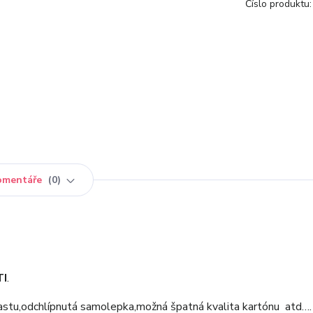
Číslo produktu:
omentáře
0
TI
.
astu,odchlípnutá samolepka,možná špatná kvalita kartónu atd….