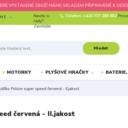
ERÉ VYSTAVENÉ ZBOŽÍ MÁME SKLADEM PŘIPRAVENÉ K ODES
Nevíte si
Telefon: +420 777 288 882
Provo
 M E
rady?
Zavolejte.
Hledat
MOTORKY
PLYŠOVÉ HRAČKY
BATERIE,
tíčko Policie super speed červená - II.jakost
eed červená - II.jakost