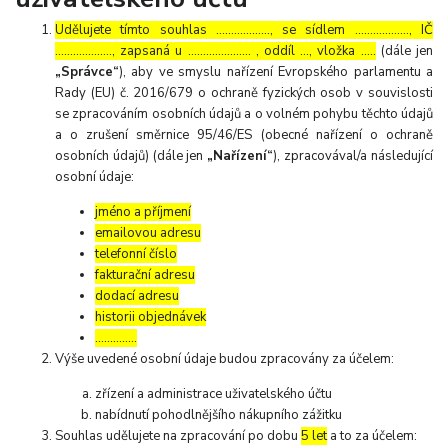
Udělujete tímto souhlas ……………..., se sídlem ………………, IČ
………………., zapsaná u ………………… , oddíl …, vložka …..
(dále jen
„Správce“
), aby ve smyslu nařízení Evropského parlamentu a
Rady (EU) č. 2016/679 o ochraně fyzických osob v souvislosti
se zpracováním osobních údajů a o volném pohybu těchto údajů
a o zrušení směrnice 95/46/ES (obecné nařízení o ochraně
osobních údajů) (dále jen
„Nařízení“
), zpracovával/a následující
osobní údaje:
jméno a příjmení
emailovou adresu
telefonní číslo
fakturační adresu
dodací adresu
historii objednávek
…………..
Výše uvedené osobní údaje budou zpracovány za účelem:
zřízení a administrace uživatelského účtu
nabídnutí pohodlnějšího nákupního zážitku
Souhlas udělujete na zpracování po dobu
5 let
a to za účelem: