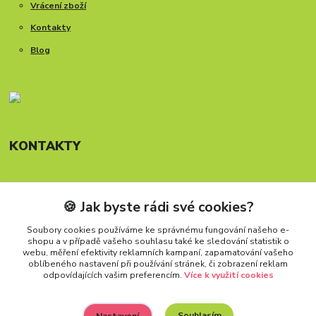
Vrácení zboží
Kontakty
Blog
KONTAKTY
🍪 Jak byste rádi své cookies?
Telefon: +420 777 288 882
Provozní doba Po-Pá, 8-15:30 hod.
Soubory cookies používáme ke správnému fungování našeho e-
shopu a v případě vašeho souhlasu také ke sledování statistik o
info@carforkids.cz
webu, měření efektivity reklamních kampaní, zapamatování vašeho
oblíbeného nastavení při používání stránek, či zobrazení reklam
odpovídajících vašim preferencím.
Více k využití cookies
Souhlasím
Nastavení