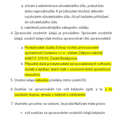
zřízení a administrace uživatelského účtu, pokud tuto
dobu neprodloužíte. K prodloužení dochází aktivním
využíváním uživatelského účtu, čili při každém přihlášení
do uživatelského účtu
nabídnutí pohodlnějšího nákupního zážitku
Zpracování osobních údajů je prováděno Správcem osobních
údajů, osobní údaje však mohou zpracovávat i tito zpracovatelé:
Poskytovatel služby Eshop-rychle, provozované
společností Golemos s.r.o., sídlem Zátkovo nábřeží
448/73, 370 01, České Budějovice
Případně další poskytovatelé zpracovatelských softwarů,
služeb a aplikací, které však v současné době společnost
nevyužívá.
Osobní údaje
nebudou
předány mimo území EU.
Souhlas se zpracováním lze vzít kdykoliv zpět, a to
a to
zasláním dopisu, emailu s žádostí o odstranění
.
Vezměte, prosíme, na vědomí, že podle Nařízení máte právo:
vzít souhlas se zpracováním osobních údajů kdykoliv