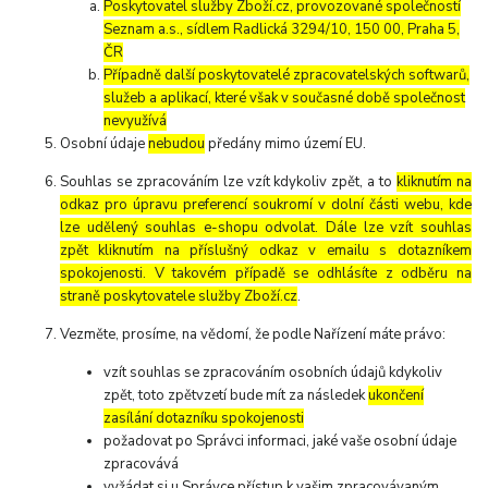
Poskytovatel služby Zboží.cz, provozované společností
Seznam a.s., sídlem Radlická 3294/10, 150 00, Praha 5,
ČR
Případně další poskytovatelé zpracovatelských softwarů,
služeb a aplikací, které však v současné době společnost
nevyužívá
Osobní údaje
nebudou
předány mimo území EU.
Souhlas se zpracováním lze vzít kdykoliv zpět, a to
kliknutím na
odkaz pro úpravu preferencí soukromí v dolní části webu, kde
lze udělený souhlas e-shopu odvolat. Dále lze vzít souhlas
zpět kliknutím na příslušný odkaz v emailu s dotazníkem
spokojenosti. V takovém případě se odhlásíte z odběru na
straně poskytovatele služby Zboží.cz
.
Vezměte, prosíme, na vědomí, že podle Nařízení máte právo:
vzít souhlas se zpracováním osobních údajů kdykoliv
zpět, toto zpětvzetí bude mít za následek
ukončení
zasílání dotazníku spokojenosti
požadovat po Správci informaci, jaké vaše osobní údaje
zpracovává
vyžádat si u Správce přístup k vašim zpracovávaným