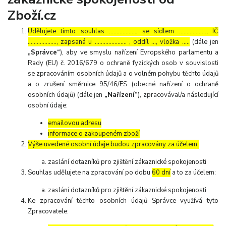
Zboží.cz
Udělujete tímto souhlas ……………..., se sídlem ………………, IČ
………………., zapsaná u ………………… , oddíl …, vložka …..
(dále jen
„Správce“
), aby ve smyslu nařízení Evropského parlamentu a
Rady (EU) č. 2016/679 o ochraně fyzických osob v souvislosti
se zpracováním osobních údajů a o volném pohybu těchto údajů
a o zrušení směrnice 95/46/ES (obecné nařízení o ochraně
osobních údajů) (dále jen
„Nařízení“
), zpracovával/a následující
osobní údaje:
emailovou adresu
informace o zakoupeném zboží
Výše uvedené osobní údaje budou zpracovány za účelem:
zaslání dotazníků pro zjištění zákaznické spokojenosti
Souhlas udělujete na zpracování po dobu
60 dní
a to za účelem:
zaslání dotazníků pro zjištění zákaznické spokojenosti
Ke zpracování těchto osobních údajů Správce využívá tyto
Zpracovatele: