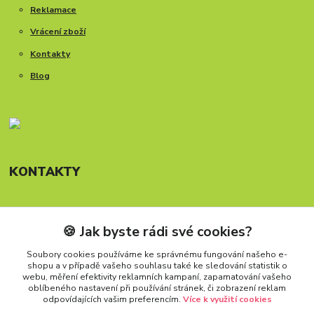
Reklamace
Vrácení zboží
Kontakty
Blog
KONTAKTY
🍪 Jak byste rádi své cookies?
Telefon: +420 777 288 882
Provozní doba Po-Pá, 8-15:30 hod.
Soubory cookies používáme ke správnému fungování našeho e-
shopu a v případě vašeho souhlasu také ke sledování statistik o
info@carforkids.cz
webu, měření efektivity reklamních kampaní, zapamatování vašeho
oblíbeného nastavení při používání stránek, či zobrazení reklam
odpovídajících vašim preferencím.
Více k využití cookies