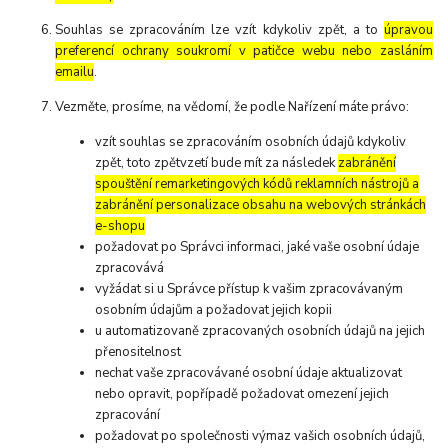
Souhlas se zpracováním lze vzít kdykoliv zpět, a to
úpravou
preferencí ochrany soukromí v patičce webu nebo zasláním
emailu
.
Vezměte, prosíme, na vědomí, že podle Nařízení máte právo:
vzít souhlas se zpracováním osobních údajů kdykoliv
zpět, toto zpětvzetí bude mít za následek
zabránění
spouštění remarketingových kódů reklamních nástrojů a
zabránění personalizace obsahu na webových stránkách
e-shopu
požadovat po Správci informaci, jaké vaše osobní údaje
zpracovává
vyžádat si u Správce přístup k vašim zpracovávaným
osobním údajům a požadovat jejich kopii
u automatizovaně zpracovaných osobních údajů na jejich
přenositelnost
nechat vaše zpracovávané osobní údaje aktualizovat
nebo opravit, popřípadě požadovat omezení jejich
zpracování
požadovat po společnosti výmaz vašich osobních údajů,