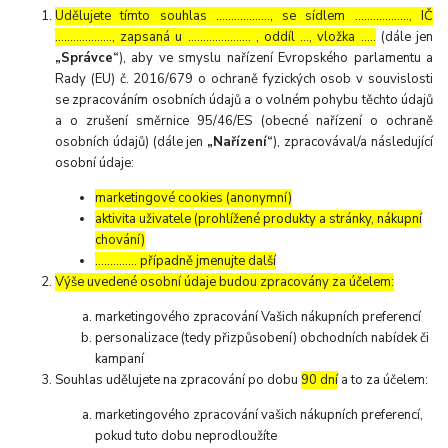
Udělujete tímto souhlas ……………..., se sídlem ………………, IČ
………………., zapsaná u ………………… , oddíl …, vložka …..
(dále jen
„Správce“
), aby ve smyslu nařízení Evropského parlamentu a
Rady (EU) č. 2016/679 o ochraně fyzických osob v souvislosti
se zpracováním osobních údajů a o volném pohybu těchto údajů
a o zrušení směrnice 95/46/ES (obecné nařízení o ochraně
osobních údajů) (dále jen
„Nařízení“
), zpracovával/a následující
osobní údaje:
marketingové cookies (anonymní)
aktivita uživatele (prohlížené produkty a stránky, nákupní
chování)
………….. případně jmenujte další
Výše uvedené osobní údaje budou zpracovány za účelem:
marketingového zpracování Vašich nákupních preferencí
personalizace (tedy přizpůsobení) obchodních nabídek či
kampaní
Souhlas udělujete na zpracování po dobu
90 dní
a to za účelem:
marketingového zpracování vašich nákupních preferencí,
pokud tuto dobu neprodloužíte