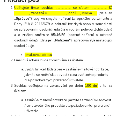
Udělujete tímto souhlas ……………..., se sídlem ………………, IČ
………………., zapsaná u ………………… , oddíl …, vložka …..
(dále jen
„Správce“
), aby ve smyslu nařízení Evropského parlamentu a
Rady (EU) č. 2016/679 o ochraně fyzických osob v souvislosti
se zpracováním osobních údajů a o volném pohybu těchto údajů
a o zrušení směrnice 95/46/ES (obecné nařízení o ochraně
osobních údajů) (dále jen
„Nařízení“
), zpracovával/a následující
osobní údaje:
emailovou adresu
Emailová adresa bude zpracována za účelem:
využití funkce Hlídací pes – zaslání e-mailové notifikace,
jakmile se změní skladovost / cena zvoleného produktu
dle požadovaných preferencí uživatele
Souhlas udělujete na zpracování po dobu
180 dní
a to za
účelem:
zaslání e-mailové notifikace, jakmile se změní skladovost
/ cena zvoleného produktu dle požadovaných preferencí
uživatele.