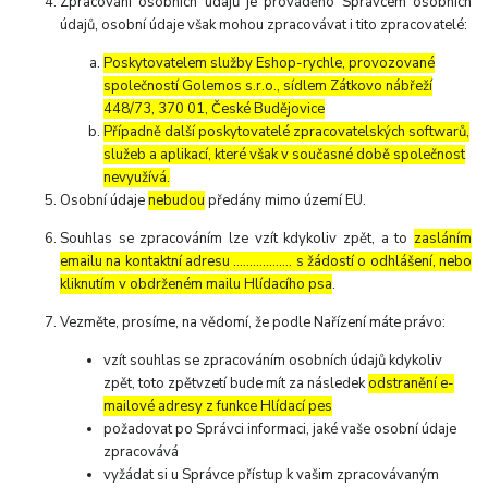
Zpracování osobních údajů je prováděno Správcem osobních
údajů, osobní údaje však mohou zpracovávat i tito zpracovatelé:
Poskytovatelem služby Eshop-rychle, provozované
společností Golemos s.r.o., sídlem Zátkovo nábřeží
448/73, 370 01, České Budějovice
Případně další poskytovatelé zpracovatelských softwarů,
služeb a aplikací, které však v současné době společnost
nevyužívá.
Osobní údaje
nebudou
předány mimo území EU.
Souhlas se zpracováním lze vzít kdykoliv zpět, a to
zasláním
emailu na kontaktní adresu ..……………. s žádostí o odhlášení, nebo
kliknutím v obdrženém mailu Hlídacího psa
.
Vezměte, prosíme, na vědomí, že podle Nařízení máte právo:
vzít souhlas se zpracováním osobních údajů kdykoliv
zpět, toto zpětvzetí bude mít za následek
odstranění e-
mailové adresy z funkce Hlídací pes
požadovat po Správci informaci, jaké vaše osobní údaje
zpracovává
vyžádat si u Správce přístup k vašim zpracovávaným