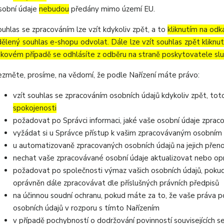
sobní údaje
nebudou
předány mimo území EU.
ouhlas se zpracováním lze vzít kdykoliv zpět, a to
kliknutím na odk
dělený souhlas e-shopu odvolat. Dále lze vzít souhlas zpět kliknu
akovém případě se odhlásíte z odběru na straně poskytovatele slu
ezměte, prosíme, na vědomí, že podle Nařízení máte právo:
vzít souhlas se zpracováním osobních údajů kdykoliv zpět, to
spokojenosti
požadovat po Správci informaci, jaké vaše osobní údaje zprac
vyžádat si u Správce přístup k vašim zpracovávaným osobním 
u automatizovaně zpracovaných osobních údajů na jejich přen
nechat vaše zpracovávané osobní údaje aktualizovat nebo opr
požadovat po společnosti výmaz vašich osobních údajů, pokud
oprávněn dále zpracovávat dle příslušných právních předpisů
na účinnou soudní ochranu, pokud máte za to, že vaše práva p
osobních údajů v rozporu s tímto Nařízením
v případě pochybností o dodržování povinností souvisejících 