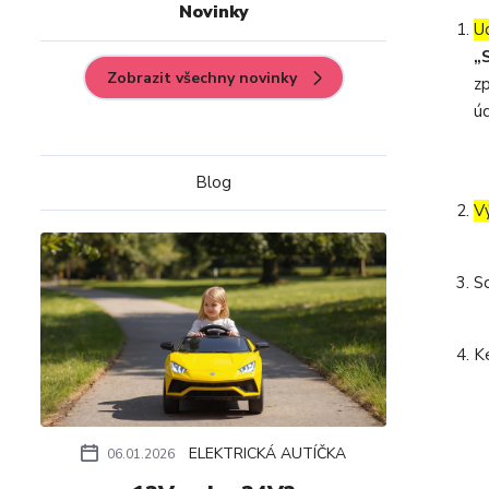
Novinky
U
„
Zobrazit všechny novinky
z
úd
Blog
V
S
K
ELEKTRICKÁ AUTÍČKA
06.01.2026