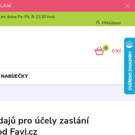
LÁNÍ.
zní doba Po-Pá, 8-15:30 hod.
Přihlášení
0
0 Kč
 NABÍJEČKY
ajů pro účely zaslání
d Favi.cz