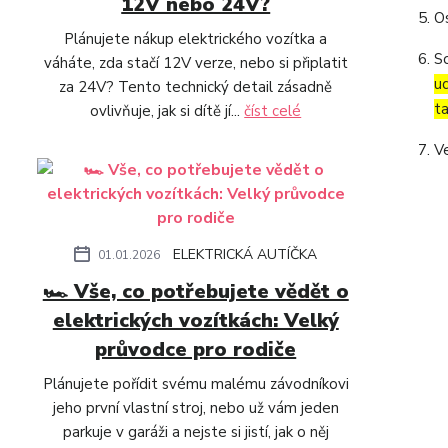
12V nebo 24V?
O
Plánujete nákup elektrického vozítka a
S
váháte, zda stačí 12V verze, nebo si připlatit
u
za 24V? Tento technický detail zásadně
t
ovlivňuje, jak si dítě jí...
číst celé
V
ELEKTRICKÁ AUTÍČKA
01.01.2026
🏎️ Vše, co potřebujete vědět o
elektrických vozítkách: Velký
průvodce pro rodiče
Plánujete pořídit svému malému závodníkovi
jeho první vlastní stroj, nebo už vám jeden
parkuje v garáži a nejste si jistí, jak o něj