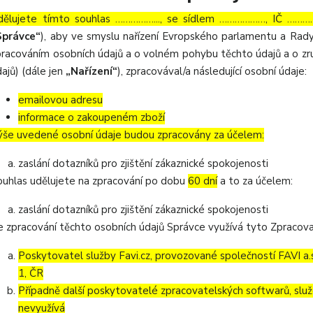
dělujete tímto souhlas ……………..., se sídlem ………………, IČ …………
Správce“
), aby ve smyslu nařízení Evropského parlamentu a Rady
pracováním osobních údajů a o volném pohybu těchto údajů a o zru
ajů) (dále jen
„Nařízení“
), zpracovával/a následující osobní údaje:
emailovou adresu
informace o zakoupeném zboží
ýše uvedené osobní údaje budou zpracovány za účelem:
zaslání dotazníků pro zjištění zákaznické spokojenosti
ouhlas udělujete na zpracování po dobu
60 dní
a to za účelem:
zaslání dotazníků pro zjištění zákaznické spokojenosti
e zpracování těchto osobních údajů Správce využívá tyto Zpracova
Poskytovatel služby Favi.cz, provozované společností FAVI a
1, ČR
Případně další poskytovatelé zpracovatelských softwarů, služ
nevyužívá