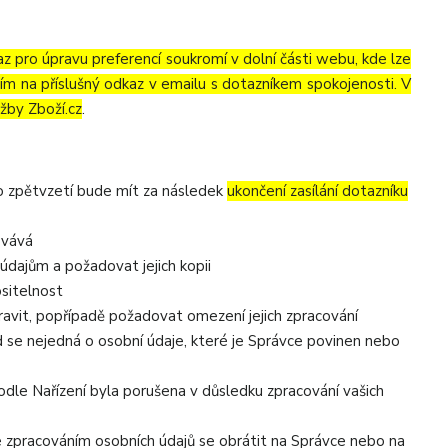
az pro úpravu preferencí soukromí v dolní části webu, kde lze
tím na příslušný odkaz v emailu s dotazníkem spokojenosti. V
žby Zboží.cz
.
to zpětvzetí bude mít za následek
ukončení zasílání dotazníku
ovává
údajům a požadovat jejich kopii
ositelnost
avit, popřípadě požadovat omezení jejich zpracování
 se nejedná o osobní údaje, které je Správce povinen nebo
odle Nařízení byla porušena v důsledku zpracování vašich
se zpracováním osobních údajů se obrátit na Správce nebo na