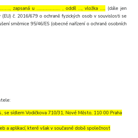
……., zapsaná u ………………… , oddíl …, vložka …..
(dále jen
 (EU) č. 2016/679 o ochraně fyzických osob v souvislosti se
šení směrnice 95/46/ES (obecné nařízení o ochraně osobních
tele:
.s., se sídlem Vodičkova 710/31, Nové Město, 110 00 Praha
eb a aplikací, které však v současné době společnost