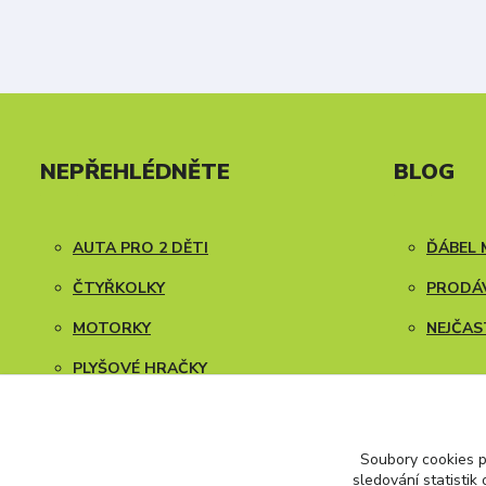
NEPŘEHLÉDNĚTE
BLOG
AUTA PRO 2 DĚTI
ĎÁBEL 
ČTYŘKOLKY
PRODÁV
MOTORKY
NEJČAS
PLYŠOVÉ HRAČKY
NÁVODY K SESTAVENÍ
Soubory cookies 
sledování statisti