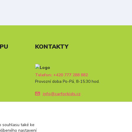
UPU
KONTAKTY
Telefon: +420 777 288 882
Provozní doba Po-Pá, 8-15:30 hod.
info@carforkids.cz
 souhlasu také ke
blíbeného nastavení