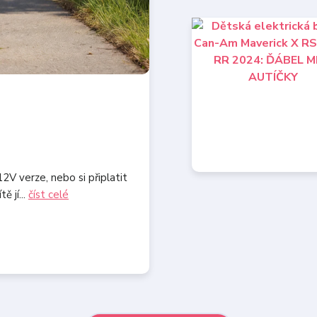
2V verze, nebo si připlatit
ě jí...
číst celé