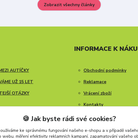
Zobrazit všechny články
INFORMACE K NÁK
MEZI AUTÍČKY
Obchodní podmínky
ÁME UŽ 15 LET
Reklamace
TEJŠÍ OTÁZKY
Vrácení zboží
Kontakty
Blog
🍪 Jak byste rádi své cookies?
používáme ke správnému fungování našeho e-shopu a v případě vašeho
k o webu, měření efektivity reklamních kampaní, zapamatování vašeho o