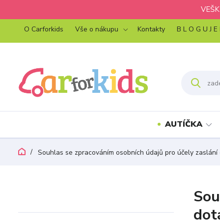
VEŠK
O Carforkids
Vše o nákupu
Kontakty
B L O G U J E
AUTÍČKA
Souhlas se zpracováním osobních údajů pro účely zaslání 
Sou
dot