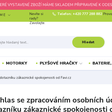
ERÉ VYSTAVENÉ ZBOŽÍ MÁME SKLADEM PŘIPRAVENÉ K ODES
Nevíte si
Telefon: +420 777 288 882
Provo
 M E
rady?
Zavolejte.
Hledat
MOTORKY
PLYŠOVÉ HRAČKY
BATERIE,
dotazníku zákaznické spokojenosti od Favi.cz
hlas se zpracováním osobních úd
azníku zákaznické spokojenosti o