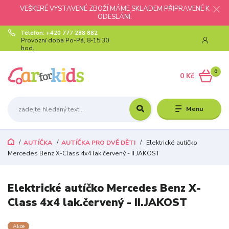
VEŠKERÉ VYSTAVENÉ ZBOŽÍ MÁME SKLADEM PŘIPRAVENÉ K
ODESLÁNÍ.
Telefon: +420 777 288 882
Provozní doba Po-Pá, 8-15:30
hod.
0
0 Kč
Menu
AUTÍČKA
AUTÍČKA PRO DVĚ DĚTI
Elektrické autíčko
Mercedes Benz X-Class 4x4 lak.červený - II.JAKOST
Elektrické autíčko Mercedes Benz X-
Class 4x4 lak.červený - II.JAKOST
Akce