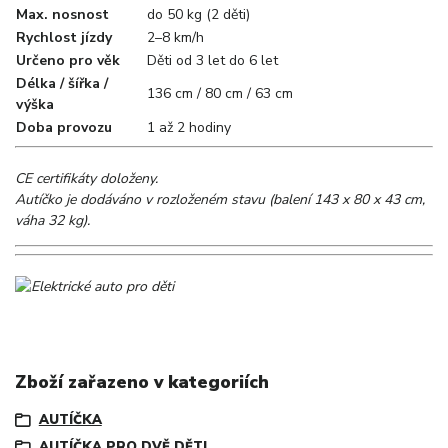
Max. nosnost
do 50 kg (2 děti)
Rychlost jízdy
2–8 km/h
Určeno pro věk
Děti od 3 let do 6 let
Délka / šířka /
136 cm / 80 cm / 63 cm
výška
Doba provozu
1 až 2 hodiny
CE certifikáty doloženy.
Autíčko je dodáváno v rozloženém stavu (balení 143 x 80 x 43 cm,
váha 32 kg).
Zboží zařazeno v kategoriích
AUTÍČKA
AUTÍČKA PRO DVĚ DĚTI