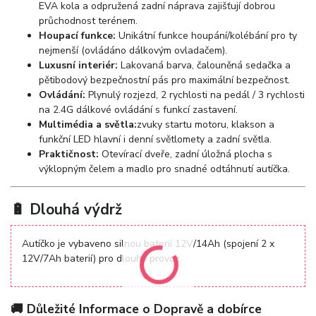
EVA kola a odpružená zadní náprava zajišťují dobrou
průchodnost terénem.
Houpací funkce:
Unikátní funkce houpání/kolébání pro ty
nejmenší (ovládáno dálkovým ovladačem).
Luxusní interiér:
Lakovaná barva, čalouněná sedačka a
pětibodový bezpečnostní pás pro maximální bezpečnost.
Ovládání:
Plynulý rozjezd, 2 rychlosti na pedál / 3 rychlosti
na 2.4G dálkové ovládání s funkcí zastavení.
Multimédia a světla:
zvuky startu motoru, klakson a
funkční LED hlavní i denní světlomety a zadní světla.
Praktičnost:
Otevírací dveře, zadní úložná plocha s
výklopným čelem a madlo pro snadné odtáhnutí autíčka.
🔋 Dlouhá výdrž
Autíčko je vybaveno silnou baterií 12V/14Ah (spojení 2 x
12V/7Ah baterií) pro dlouhý provoz.
🚚 Důležité Informace o Dopravě a dobírce