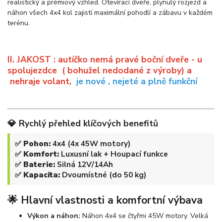
realistický a prémiový vzhled. Otevírací dveře, plynulý rozjezd a
náhon všech 4x4 kol zajistí maximální pohodlí a zábavu v každém
terénu.
II. JAKOST : autíčko nemá pravé boční dveře - u
spolujezdce ( bohužel nedodané z výroby) a
nehraje volant,
je nové , nejeté a plně funkční
💎 Rychlý přehled klíčových benefitů
✅
Pohon:
4x4 (4x 45W motory)
✅
Komfort:
Luxusní lak + Houpací funkce
✅
Baterie:
Silná 12V/14Ah
✅
Kapacita:
Dvoumístné (do 50 kg)
🌟 Hlavní vlastnosti a komfortní výbava
Výkon a náhon:
Náhon 4x4 se čtyřmi 45W motory. Velká