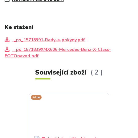
Ke stažení
_ps_15718391-Rady-a-pokyny.pdf
_ps_1571839XMX606-Mercedes-Benz-X-Class-
FOTOnavod.pdf
Související zboží
2
Akce
Akce