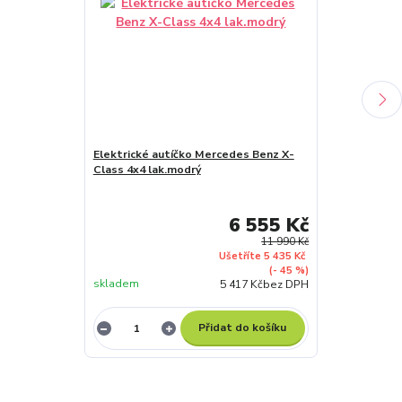
Elektrické autíčko Mercedes Benz X-
Class 4x4 lak.modrý
Elektrické au
Class 4x4 lak
6 555 Kč
11 990 Kč
Ušetříte 5 435 Kč
(- 45 %)
skladem
skladem
5 417 Kč
bez DPH
Přidat do košíku