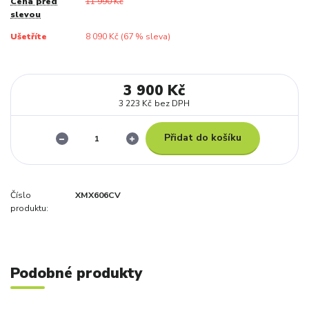
Cena před
11 990 Kč
slevou
Ušetříte
8 090 Kč (
67
% sleva)
3 900 Kč
3 223 Kč
bez DPH
Přidat do košíku
Číslo
XMX606CV
produktu:
Podobné produkty