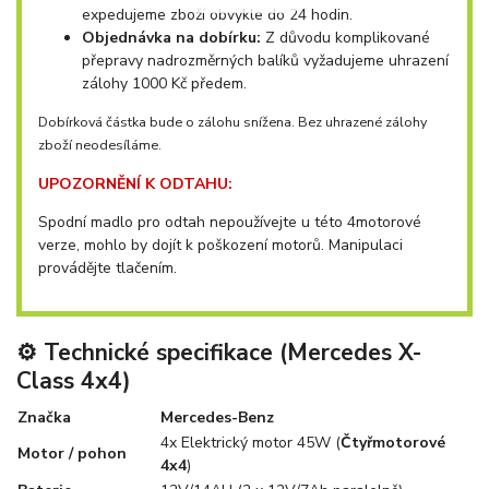
expedujeme zboží obvykle do 24 hodin.
Objednávka na dobírku:
Z důvodu komplikované
přepravy nadrozměrných balíků vyžadujeme uhrazení
zálohy 1000 Kč předem.
Dobírková částka bude o zálohu snížena. Bez uhrazené zálohy
zboží neodesíláme.
UPOZORNĚNÍ K ODTAHU:
Spodní madlo pro odtah nepoužívejte u této 4motorové
verze, mohlo by dojít k poškození motorů. Manipulaci
provádějte tlačením.
⚙️ Technické specifikace (Mercedes X-
Class 4x4)
Značka
Mercedes-Benz
4x Elektrický motor 45W (
Čtyřmotorové
Motor / pohon
4x4
)