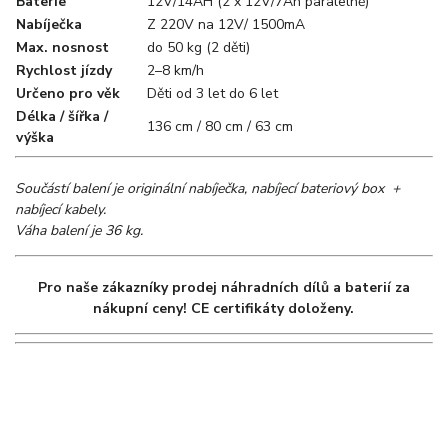
Baterie
12V/14AH (2 x 12V/7Ah paralelně)
Nabíječka
Z 220V na 12V/ 1500mA
Max. nosnost
do 50 kg (2 děti)
Rychlost jízdy
2–8 km/h
Určeno pro věk
Děti od 3 let do 6 let
Délka / šířka /
136 cm / 80 cm / 63 cm
výška
Součástí balení je originální nabíječka, nabíjecí bateriový box +
nabíjecí kabely.
Váha balení je 36 kg.
Pro naše zákazníky prodej náhradních dílů a baterií za
nákupní ceny! CE certifikáty doloženy.