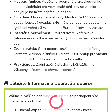
Houpací funkce:
Autíčko je vybavené praktickou funkcí
houpání/kolébání pro velmi malé děti, kdy se vozítko
pohybuje na místě dopředu a dozadu.
Ovládání:
Plynulý rozjezd (2 rychlosti vpřed / 1 vzad na
pedál). Dálkový ovladač 2.4G má přednost nad pedálem (3
rychlosti vpřed / 3 vzad) a umožňuje dítě kdykoliv zastavit.
Interiér a bezpečnost:
Otvírací dveře, koženková
čalouněná sedačka a nastavitelný 5bodový bezpečnostní
pás.
Zvuk a světla:
Start motoru, osvětlené palubní přístroje,
voltmetr, klakson, písničky z volantu, USB vstup pro vlastní
hudbu. Svítí LED hlavní, denní i zadní světla.
Praktičnost:
Zadní úložná plocha (51x27x16cm) s
výklopným čelem pro převoz drobností.
🚚 Důležité Informace o Dopravě a dobírce
Vážíme si vaší objednávky a děkujeme za pochopení níže
uvedených podmínek:
Rychlá expedice:
Při platbě převodem / kartou