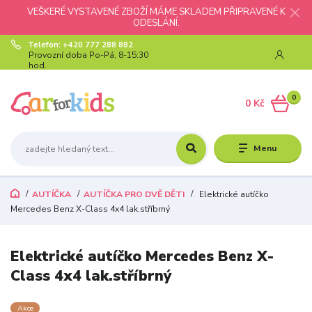
VEŠKERÉ VYSTAVENÉ ZBOŽÍ MÁME SKLADEM PŘIPRAVENÉ K
ODESLÁNÍ.
Telefon: +420 777 288 882
Provozní doba Po-Pá, 8-15:30
hod.
0
0 Kč
Menu
AUTÍČKA
AUTÍČKA PRO DVĚ DĚTI
Elektrické autíčko
Mercedes Benz X-Class 4x4 lak.stříbrný
Elektrické autíčko Mercedes Benz X-
Class 4x4 lak.stříbrný
Akce