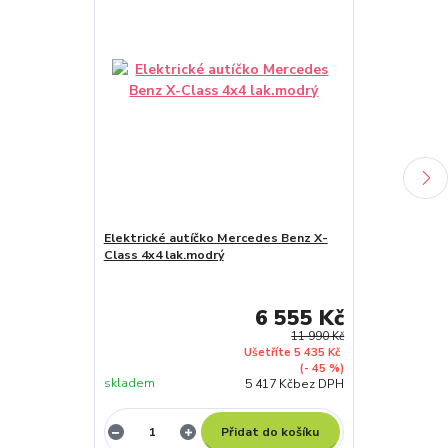
Elektrické autíčko Mercedes Benz X-
Class 4x4 lak.modrý
Elektrické au
Class 4x4 lak.
6 555 Kč
11 990 Kč
Ušetříte 5 435 Kč
(- 45 %)
skladem
skladem
5 417 Kč
bez DPH
Přidat do košíku