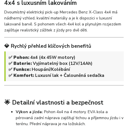
4x4 s luxusním lakováním
Dvoumístný elektrický pick-up Mercedes Benz X-Class 4x4 má
nádherný vzhled, kvalitní materiály a je k dispozici v luxusní
lakované barvě. S pohonem všech 4x4 kol a plynulým rozjezdem
zajišťuje realistický zážitek z jízdy pro dvě děti.
💎 Rychlý přehled klíčových benefitů
✅
Pohon:
4x4 (4x 45W motory)
✅
Baterie:
Vyjímatelný box (12V/14Ah)
✅
Funkce:
Houpání/Kolébání
✅
Komfort:
Luxusní lak + Čalouněná sedačka
🌟 Detailní vlastnosti a bezpečnost
Výkon a jízda:
Pohon 4x4 na 4 motory. EVA kola a
pérovaná zadní náprava zajišťují tichou a příjemnou jízdu i v
terénu. Přední náprava je na ložiskách.