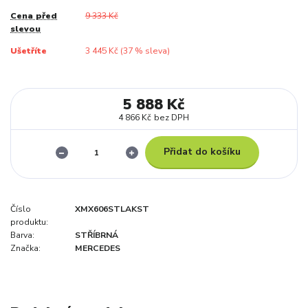
Cena před
9 333 Kč
slevou
Ušetříte
3 445 Kč (
37
% sleva)
5 888 Kč
4 866 Kč
bez DPH
Přidat do košíku
Číslo
XMX606STLAKST
produktu:
Barva:
STŘÍBRNÁ
Značka:
MERCEDES