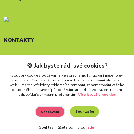
KONTAKTY
🍪 Jak byste rádi své cookies?
Telefon: +420 777 288 882
Provozní doba Po-Pá, 8-15:30 hod.
Soubory cookies používáme ke správnému fungování našeho e-
shopu a v případě vašeho souhlasu také ke sledování statistik o
info@carforkids.cz
webu, měření efektivity reklamních kampaní, zapamatování vašeho
oblíbeného nastavení při používání stránek, či zobrazení reklam
odpovídajících vašim preferencím.
Více k využití cookies
Souhlasím
Nastavení
Všechna práva vyhrazena. Copyright (2009 – 2026) Carfokids™
Souhlas můžete odmítnout
zde
.