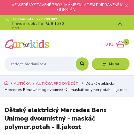
VEŠKERÉ VYSTAVENÉ ZBOŽÍ MÁME SKLADEM PŘIPRAVENÉ K
ODESLÁNÍ.
Telefon: +420 777 288 882
Provozní doba Po-Pá, 8-15:30
hod.
0
0 Kč
Menu
AUTÍČKA
AUTÍČKA PRO DVĚ DĚTI
Dětský elektrický
Mercedes Benz Unimog dvoumístný - maskáč polymer.potah - II.jakost
Dětský elektrický Mercedes Benz
Unimog dvoumístný - maskáč
polymer.potah - II.jakost