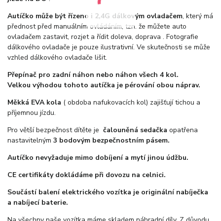
Autíčko může být řízeno i 2,4G dálkovým ovladačem
, který má
přednost před manuálním ovládáním, tzn. že můžete auto
ovladačem zastavit, rozjet a řídit doleva, doprava . Fotografie
dálkového ovladače je pouze ilustrativní. Ve skutečnosti se může
vzhled dálkového ovladače lišit.
Přepínač pro zadní náhon nebo náhon všech 4 kol.
Velkou výhodou tohoto autíčka je pérování obou náprav.
Měkká EVA kola
( obdoba nafukovacích kol) zajišťují tichou a
příjemnou jízdu.
Pro větší bezpečnost dítěte je
čalouněná sedačka
opatřena
nastavitelným
3 bodovým bezpečnostním pásem.
Autíčko nevyžaduje mimo dobíjení a mytí jinou údžbu.
CE certifikáty dokládáme při dovozu na celnici.
Součástí balení elektrického vozítka je originální nabíječka
a nabíjecí baterie.
Na všechny naše vozítka máme skladem náhradní díly. Z důvodu