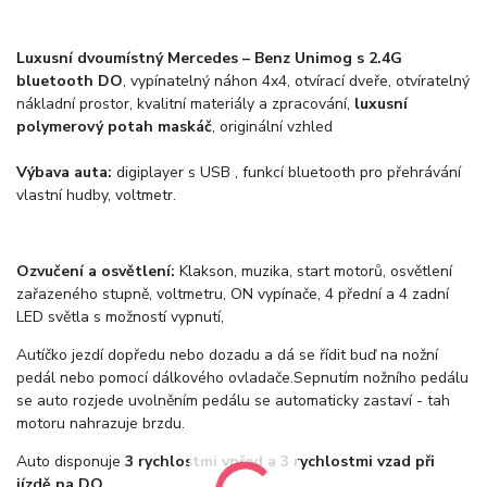
Luxusní dvoumístný Mercedes – Benz Unimog s 2.4G
bluetooth DO
, vypínatelný náhon 4x4, otvírací dveře, otvíratelný
nákladní prostor, kvalitní materiály a zpracování,
luxusní
polymerový potah maskáč
, originální vzhled
Výbava auta:
digiplayer s USB , funkcí bluetooth pro přehrávání
vlastní hudby, voltmetr.
Ozvučení a osvětlení:
Klakson, muzika, start motorů, osvětlení
zařazeného stupně, voltmetru, ON vypínače, 4 přední a 4 zadní
LED světla s možností vypnutí,
Autíčko jezdí dopředu nebo dozadu a dá se řídit buď na nožní
pedál nebo pomocí dálkového ovladače.Sepnutím nožního pedálu
se auto rozjede uvolněním pedálu se automaticky zastaví - tah
motoru nahrazuje brzdu.
Auto disponuje
3 rychlostmi vpřed a 3 rychlostmi vzad při
jízdě na DO
.