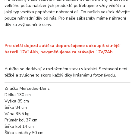
velkého počtu nabízených produktů potřebujeme vždy vědět na
jaký typ vozítka poptáváte náhradní díl. Do našich vozítek dávejte
pouze náhradní díly od nás. Pro naše zákazníky máme náhradní
díly za zvýhodněné ceny.
Pro delší dojezd autíčka doporučujeme dokoupit silnější
baterii 12V14Ah, nevyměňujeme za stávející 12V/7Ah.
Autíčka se dodávají v rozloženém stavu v krabici. Sestavení není
těžké a zvládne to skoro každý díky krásnému fotonávodu.
Značka
Mercedes-Benz
Délka
130 cm
Výška
85 cm
Šířka
84 cm
Váha
35,5 kg
Průměr kol
37 cm
Šířka kol
14 cm
Šířka sedačky
50 cm