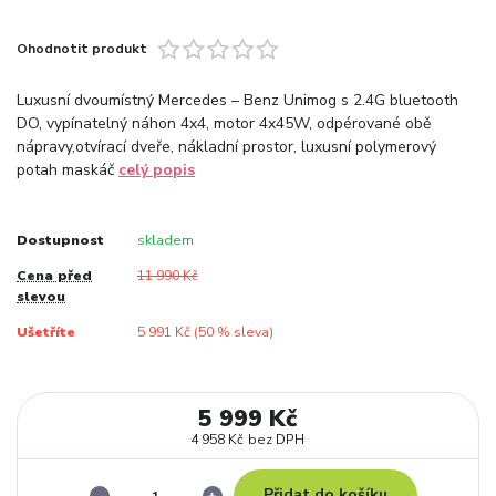
Ohodnotit produkt
Luxusní dvoumístný Mercedes – Benz Unimog s 2.4G bluetooth
DO, vypínatelný náhon 4x4, motor 4x45W, odpérované obě
nápravy,otvírací dveře, nákladní prostor, luxusní polymerový
potah maskáč
celý popis
Dostupnost
skladem
Cena před
11 990 Kč
slevou
Ušetříte
5 991 Kč (
50
% sleva)
5 999 Kč
4 958 Kč
bez DPH
Přidat do košíku