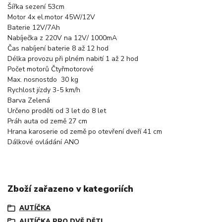
Šířka sezení
53cm
Motor
4x el.motor 45W/12V
Baterie
12V/7Ah
Nabíječka z
220V na 12V/ 1000mA
Čas nabíjení baterie
8 až 12 hod
Délka provozu při plném nabití
1 až 2 hod
Počet motorů
Čtyřmotorové
Max. nosnost
do 30 kg
Rychlost jízdy
3-5 km/h
Barva
Zelená
Určeno pro
děti od 3 let do 8 let
Práh auta od země
27 cm
Hrana karoserie od země po otevření dveří
41 cm
Dálkové ovládání
ANO
Zboží zařazeno v kategoriích
AUTÍČKA
AUTÍČKA PRO DVĚ DĚTI