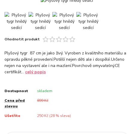
Ohodnotit produkt
Plyšový tygr 87 cm je jako živý. Vyroben z kvalitního materiálu a
opravdu pěkné provedení.Potěší nejen děti ale i dospělé.Určeno
nejen na vystavení ale i na mazlení.Povrchově omyvatelný.CE
certifikát...
celý popis
Dostupnost
skladem
Cena před
899 Kč
slevou
Ušetříte
250 Kč (
28
% sleva)