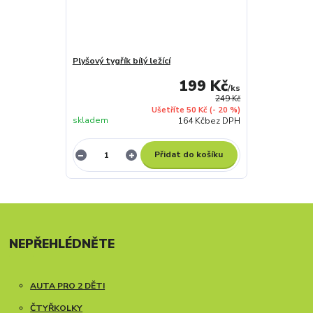
Plyšový tygřík bílý ležící
199 Kč
/
ks
249 Kč
Ušetříte 50 Kč
(- 20 %)
skladem
164 Kč
bez DPH
Přidat do košíku
NEPŘEHLÉDNĚTE
AUTA PRO 2 DĚTI
ČTYŘKOLKY