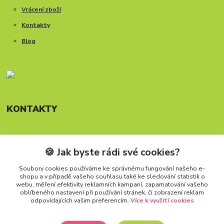
Vrácení zboží
Kontakty
Blog
KONTAKTY
🍪 Jak byste rádi své cookies?
Telefon: +420 777 288 882
Provozní doba Po-Pá, 8-15:30 hod.
Soubory cookies používáme ke správnému fungování našeho e-
shopu a v případě vašeho souhlasu také ke sledování statistik o
info@carforkids.cz
webu, měření efektivity reklamních kampaní, zapamatování vašeho
oblíbeného nastavení při používání stránek, či zobrazení reklam
odpovídajících vašim preferencím.
Více k využití cookies