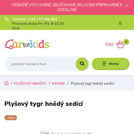
VEŠKERÉ VYSTAVENÉ ZBOŽÍ MÁME SKLADEM PŘIPRAVENÉ K
ODESLÁNÍ.
Telefon: +420 777 288 882
Provozní doba Po-Pá, 8-15:30
hod.
0
0 Kč
Menu
PLYŠOVÉ HRAČKY
SAFARI
Plyšový tygr hnědý sedící
Plyšový tygr hnědý sedící
Akce