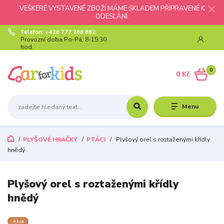
VEŠKERÉ VYSTAVENÉ ZBOŽÍ MÁME SKLADEM PŘIPRAVENÉ K
ODESLÁNÍ.
Telefon: +420 777 288 882
Provozní doba Po-Pá, 8-15:30
hod.
0
0 Kč
Menu
PLYŠOVÉ HRAČKY
PTÁCI
Plyšový orel s roztaženými křídly
hnědý
Plyšový orel s roztaženými křídly
hnědý
Akce