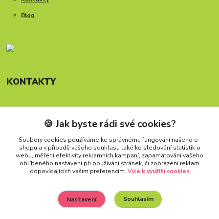
Blog
KONTAKTY
🍪 Jak byste rádi své cookies?
Telefon: +420 777 288 882
Provozní doba Po-Pá, 8-15:30 hod.
Soubory cookies používáme ke správnému fungování našeho e-
shopu a v případě vašeho souhlasu také ke sledování statistik o
info@carforkids.cz
webu, měření efektivity reklamních kampaní, zapamatování vašeho
oblíbeného nastavení při používání stránek, či zobrazení reklam
odpovídajících vašim preferencím.
Více k využití cookies
Souhlasím
Nastavení
Všechna práva vyhrazena. Copyright (2009 – 2026) Carfokids™