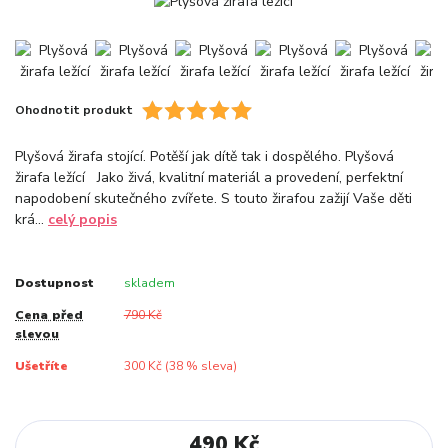
Ohodnotit produkt
Plyšová žirafa stojící. Potěší jak dítě tak i dospělého. Plyšová
žirafa ležící Jako živá, kvalitní materiál a provedení, perfektní
napodobení skutečného zvířete. S touto žirafou zažijí Vaše děti
krá...
celý popis
Dostupnost
skladem
Cena před
790 Kč
slevou
Ušetříte
300 Kč (
38
% sleva)
490 Kč