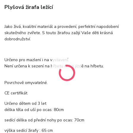
Plyšová žirafa ležící
Jako živá, kvalitní materiál a provedení, perfektní napodobení
skutečného zvířete. S touto žirafou zažijí Vaše děti krásná
dobrodružství.
Určeno pro mazlení i na vystavení.
Není určena k sezení na hřbetu nebo jízdě na hřbetu.
Povrchově omyvatelné.
CE certifikát
Určeno dětem od 3 let
délka těla od uší po ocas: 80cm
sedící délka od přední nohy po ocas: 70cm
výška sedící žirafy : 65 cm