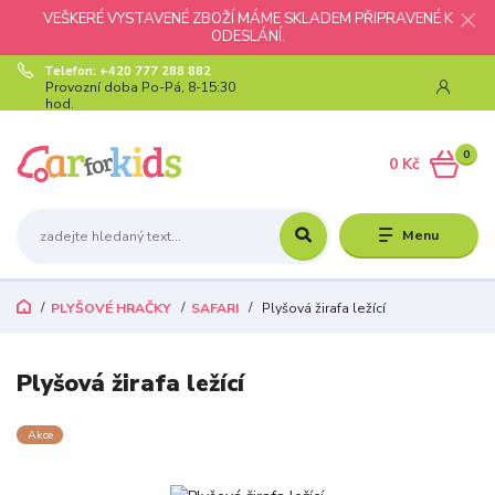
VEŠKERÉ VYSTAVENÉ ZBOŽÍ MÁME SKLADEM PŘIPRAVENÉ K
ODESLÁNÍ.
Telefon: +420 777 288 882
Provozní doba Po-Pá, 8-15:30
hod.
0
0 Kč
Menu
PLYŠOVÉ HRAČKY
SAFARI
Plyšová žirafa ležící
Plyšová žirafa ležící
Akce