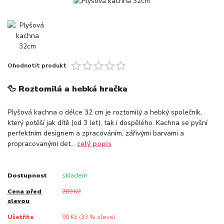
Ohodnotit produkt
🦆 Roztomilá a hebká hračka
Plyšová kachna o délce 32 cm je roztomilý a hebký společník,
který potěší jak dítě (od 3 let), tak i dospělého. Kachna se pyšní
perfektním designem a zpracováním, zářivými barvami a
propracovanými det...
celý popis
Dostupnost
skladem
Cena před
269 Kč
slevou
Ušetříte
90 Kč (
33
% sleva)