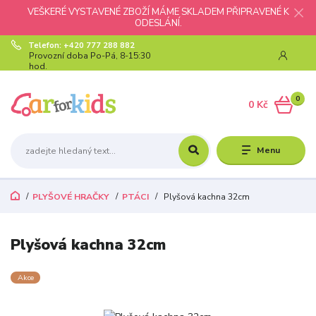
VEŠKERÉ VYSTAVENÉ ZBOŽÍ MÁME SKLADEM PŘIPRAVENÉ K
ODESLÁNÍ.
Telefon: +420 777 288 882
Provozní doba Po-Pá, 8-15:30
hod.
0
0 Kč
Menu
PLYŠOVÉ HRAČKY
PTÁCI
Plyšová kachna 32cm
Plyšová kachna 32cm
Akce