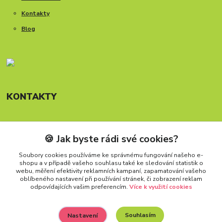
Kontakty
Blog
KONTAKTY
🍪 Jak byste rádi své cookies?
Telefon: +420 777 288 882
Provozní doba Po-Pá, 8-15:30 hod.
Soubory cookies používáme ke správnému fungování našeho e-
shopu a v případě vašeho souhlasu také ke sledování statistik o
info@carforkids.cz
webu, měření efektivity reklamních kampaní, zapamatování vašeho
oblíbeného nastavení při používání stránek, či zobrazení reklam
odpovídajících vašim preferencím.
Více k využití cookies
Souhlasím
Nastavení