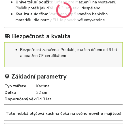
Univerzální použití:
Určeno pro mazlení i na vystavení.
Plyšák potěší jak dítě (od 3 let), tak i dospělého.
Kvalita a údržba:
Vyrobeno z příjemného hebkého
materiálu dle normy EU. Je povrchově omyvatelné.
🧼 Bezpečnost a kvalita
Bezpečnost zaručena: Produkt je určen dětem od 3 let
a opatřen CE certifikátem.
⚙️ Základní parametry
Typ zvířete
Kachna
Délka
32 cm
Doporučený věk
Od 3 let
Tato hebká plyšová kachna čeká na svého nového majitele!