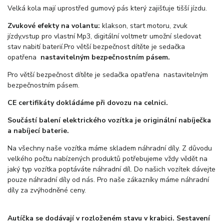
Velká kola mají uprostřed gumový pás který zajišťuje tišší jízdu.
Zvukové efekty na volantu:
klakson, start motoru, zvuk
jízdy,vstup pro vlastní Mp3, digitální voltmetr umožní sledovat
stav nabití baterií.Pro větší bezpečnost dítěte je sedačka
opatřena
nastavitelným bezpečnostním pásem.
Pro větší bezpečnost dítěte je sedačka opatřena nastavitelným
bezpečnostním pásem.
CE certifikáty dokládáme při dovozu na celnici.
Součástí balení elektrického vozítka je originální nabíječka
a nabíjecí baterie
.
Na všechny naše vozítka máme skladem náhradní díly. Z důvodu
velkého počtu nabízených produktů potřebujeme vždy vědět na
jaký typ vozítka poptáváte náhradní díl. Do našich vozítek dávejte
pouze náhradní díly od nás. Pro naše zákazníky máme náhradní
díly za zvýhodněné ceny.
Autíčka se dodávají v rozloženém stavu v krabici. Sestavení