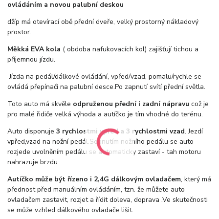
ovládáním a novou palubní deskou
džíp má otevírací obě přední dveře, velký prostorný nákladový
prostor.
Měkká EVA kola
( obdoba nafukovacích kol) zajišťují tichou a
příjemnou jízdu.
Jízda na pedál/dálkové ovládání, vpřed/vzad, pomalu/rychle se
ovládá přepínači na palubní desce.Po zapnutí svítí přední světla.
Toto auto má skvěle
odpruženou přední i zadní nápravu
což je
pro malé řidiče velká výhoda a autíčko je tím vhodné do terénu.
Auto disponuje
3 rychlostmi vpřed a 3 rychlostmi vzad
. Jezdí
vpřed,vzad na nožní pedál.Sepnutím nožního pedálu se auto
rozjede uvolněním pedálu se automaticky zastaví - tah motoru
nahrazuje brzdu.
Autíčko může být řízeno i 2,4G dálkovým ovladačem
, který má
přednost před manuálním ovládáním, tzn. že můžete auto
ovladačem zastavit, rozjet a řídit doleva, doprava .Ve skutečnosti
se může vzhled dálkového ovladače lišit.