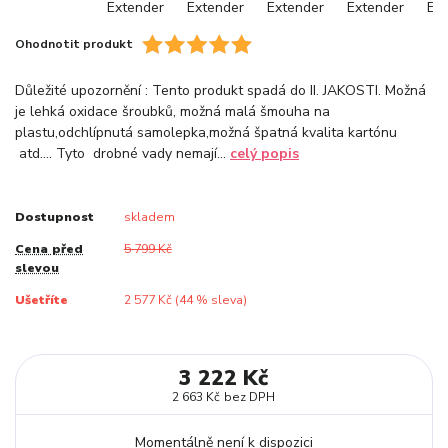
Ohodnotit produkt
Důležité upozornění : Tento produkt spadá do II. JAKOSTI. Možná
je lehká oxidace šroubků, možná malá šmouha na
plastu,odchlípnutá samolepka,možná špatná kvalita kartónu
atd…. Tyto drobné vady nemají...
celý popis
Dostupnost
skladem
Cena před
5 799 Kč
slevou
Ušetříte
2 577 Kč (
44
% sleva)
3 222 Kč
2 663 Kč
bez DPH
Momentálně není k dispozici