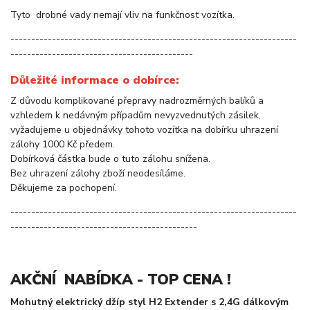
Tyto drobné vady nemají vliv na funkčnost vozítka.
---------------------------------------------------------------------
--------------------------------------------
Důležité informace o dobírce:
Z důvodu komplikované přepravy nadrozměrných balíků a
vzhledem k nedávným případům nevyzvednutých zásilek,
vyžadujeme u objednávky tohoto vozítka na dobírku uhrazení
zálohy 1000 Kč předem.
Dobírková částka bude o tuto zálohu snížena.
Bez uhrazení zálohy zboží neodesíláme.
Děkujeme za pochopení.
---------------------------------------------------------------------
---------------------------------------------
AKČNÍ NABÍDKA - TOP CENA !
Mohutný elektrický džíp styl H2 Extender s 2,4G dálkovým