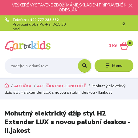
VEŠKERÉ VYSTAVENÉ ZBOŽÍ MÁME SKLADEM PŘIPRAVENÉ K
ODESLÁNÍ.
Telefon: +420 777 288 882
Provozní doba Po-Pá, 8-15:30
hod.
0
0 Kč
Menu
AUTÍČKA
AUTÍČKA PRO JEDNO DÍTĚ
Mohutný elektrický
džíp styl H2 Extender LUX s novou palubní deskou - II.jakost
Mohutný elektrický džíp styl H2
Extender LUX s novou palubní deskou -
II.jakost