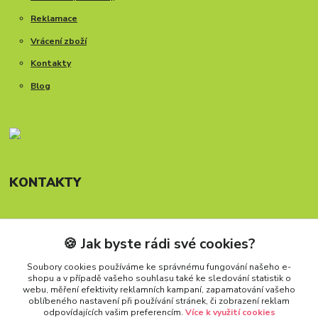
Reklamace
Vrácení zboží
Kontakty
Blog
KONTAKTY
🍪 Jak byste rádi své cookies?
Telefon: +420 777 288 882
Provozní doba Po-Pá, 8-15:30 hod.
Soubory cookies používáme ke správnému fungování našeho e-
shopu a v případě vašeho souhlasu také ke sledování statistik o
info@carforkids.cz
webu, měření efektivity reklamních kampaní, zapamatování vašeho
oblíbeného nastavení při používání stránek, či zobrazení reklam
odpovídajících vašim preferencím.
Více k využití cookies