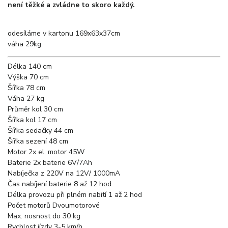
není těžké a zvládne to skoro každý.
odesíláme v kartonu 169x63x37cm
váha 29kg
Délka
140 cm
Výška
70 cm
Šířka
78 cm
Váha
27 kg
Průměr kol
30 cm
Šířka kol
17 cm
Šířka sedačky
44 cm
Šířka sezení
48 cm
Motor
2x el. motor 45W
Baterie
2x baterie 6V/7Ah
Nabíječka
z 220V na 12V/ 1000mA
Čas nabíjení baterie
8 až 12 hod
Délka provozu při plném nabití
1 až 2 hod
Počet motorů
Dvoumotorové
Max. nosnost
do 30 kg
Rychlost jízdy
3-5 km/h