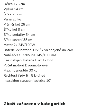
Délka
125 cm
Výška
54 cm
Šířka
75 cm
Váha
23 kg
Průměr kol
26 cm
Šířka kol
9 cm
Šířka sedačky
34 cm
Šířka sezení
38 cm
Motor
2x 24V/100W
Baterie
2x baterie 12V / 7Ah spojené do 24V
Nabíječka
z 220V na 24V/1000mA
Čas nabíjení baterie
8 až 12 hod
Počet motorů
Dvoumotorové
Max. nosnost
do 30 kg
Rychlost jízdy
5 - 8 km/hod
max.sklon stoupání autíčka
10°
Zboží zařazeno v kategoriích