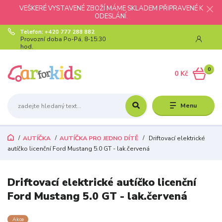
VEŠKERÉ VYSTAVENÉ ZBOŽÍ MÁME SKLADEM PŘIPRAVENÉ K
ODESLÁNÍ.
Telefon: +420 777 288 882
Provozní doba Po-Pá, 8-15:30
hod.
0
0 Kč
Menu
AUTÍČKA
AUTÍČKA PRO JEDNO DÍTĚ
Driftovací elektrické
autíčko licenční Ford Mustang 5.0 GT - lak.červená
Driftovací elektrické autíčko licenční
Ford Mustang 5.0 GT - lak.červená
Akce