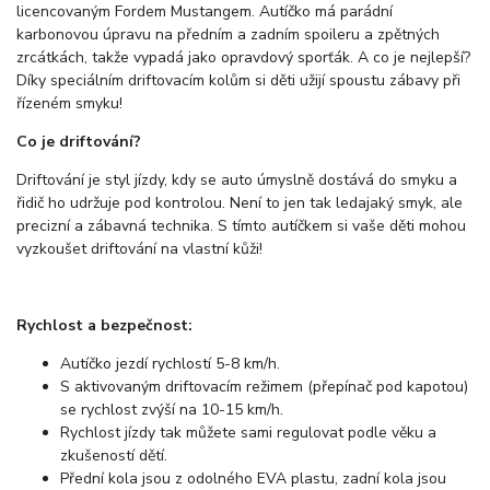
licencovaným Fordem Mustangem. Autíčko má parádní
karbonovou úpravu na předním a zadním spoileru a zpětných
zrcátkách, takže vypadá jako opravdový sporťák. A co je nejlepší?
Díky speciálním driftovacím kolům si děti užijí spoustu zábavy při
řízeném smyku!
Co je driftování?
Driftování je styl jízdy, kdy se auto úmyslně dostává do smyku a
řidič ho udržuje pod kontrolou. Není to jen tak ledajaký smyk, ale
precizní a zábavná technika. S tímto autíčkem si vaše děti mohou
vyzkoušet driftování na vlastní kůži!
Rychlost a bezpečnost:
Autíčko jezdí rychlostí 5-8 km/h.
S aktivovaným driftovacím režimem (přepínač pod kapotou)
se rychlost zvýší na 10-15 km/h.
Rychlost jízdy tak můžete sami regulovat podle věku a
zkušeností dětí.
Přední kola jsou z odolného EVA plastu, zadní kola jsou