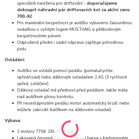
speciálně navržena pro driftování -
doporučujeme
dokoupit náhradní pár driftovacích kol za akční cenu
700,-Kč
Pro maximální bezpečnost je autíčko vybaveno čalouněnou
sedačkou s vyšitým logem MUSTANG a pětibodovým
bezpečnostním pásem.
Odpružená přední i zadní náprava zajišťuje pohodlnou
jízdu.
Ovládání:
Autíčko se ovládá pomocí pedálu (pomalu/rychle,
vpřed/vzad) nebo dálkovým ovladačem 2,4G (3 rychlosti
vpřed, zatáčení).
Dálkový ovladač má přednost před pedálem, takže máte
nad autíčkem plnou kontrolu.
Při nesešlápnutém pedálu motor automaticky brzdí, nebo
můžete zabrzdit tlačítkem na dálkovém ovladači.
Výbava:
2 motory 775#, 25000 otáček
Lakovaná červená RALLY sportovní barva s karbonovými