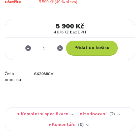
Ušetříte
5 590 Kč (
49
% sleva)
5 900 Kč
4 876 Kč
bez DPH
Přidat do košíku
Číslo
SX2038CV
produktu:
Kompletní specifikace
Hodnocení
2
Komentáře
0