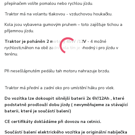
přepínačem volíte pomalou nebo rychlou jízdu.
Traktor má na volantu tlakovou - vzduchovou houkačku.
Kola jsou vybavena gumovým pruhem – toto zajišťuje tichou a
příjemnou jízdu.
Traktor je poháněn 2 motory 45W /12V
- 4 možné
rychlosti,náhon na obě zadní kola tím je vhodný i pro jízdu v
terénu.
Při nesešlápnutém pedálu tah motoru nahrazuje brzdu.
Traktor má přední a zadní oko pro umístění háku pro vlek.
Do vozítka lze dokoupit silnější baterii 2x 6V/12Ah , které
podstatně prodlouží dobu jízdy ( nevyměňujeme za stávající
baterii, které je součástí balení)
CE certifikáty dokládáme při dovozu na celnici.
Součástí balení elektrického vozítka je originální nabíječka