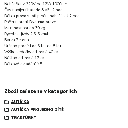
Nabíječka
z 220V na 12V/ 1000mA
Čas nabíjení baterie
8 až 12 hod
Délka provozu při plném nabití
1 až 2 hod
Počet motorů
Dvoumotorové
Max. nosnost
do 30 kg
Rychlost jízdy
2,5-5 km/h
Barva
Zelená
Určeno pro
děti od 3 let do 8 let
Výška sedačky od země
40 cm
Nášlap od země
17 cm
Dálkové ovládání
NE
Zboží zařazeno v kategoriích
AUTÍČKA
AUTÍČKA PRO JEDNO DÍTĚ
TRAKTŮRKY