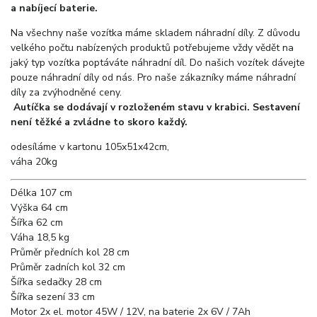
a nabíjecí baterie.
Na všechny naše vozítka máme skladem náhradní díly. Z důvodu
velkého počtu nabízených produktů potřebujeme vždy vědět na
jaký typ vozítka poptáváte náhradní díl. Do našich vozítek dávejte
pouze náhradní díly od nás. Pro naše zákazníky máme náhradní
díly za zvýhodněné ceny.
Autíčka se dodávají v rozloženém stavu v krabici. Sestavení
není těžké a zvládne to skoro každý.
odesíláme v kartonu 105x51x42cm,
váha 20kg
Délka
107 cm
Výška
64 cm
Šířka
62 cm
Váha
18,5 kg
Průměr předních kol
28 cm
Průměr zadních kol
32 cm
Šířka sedačky
28 cm
Šířka sezení
33 cm
Motor
2x el. motor 45W / 12V, na baterie 2x 6V / 7Ah