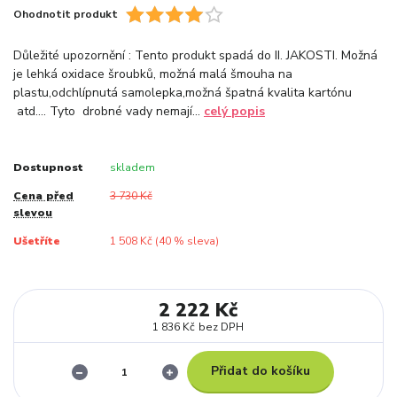
Ohodnotit produkt
Důležité upozornění : Tento produkt spadá do II. JAKOSTI. Možná
je lehká oxidace šroubků, možná malá šmouha na
plastu,odchlípnutá samolepka,možná špatná kvalita kartónu
atd…. Tyto drobné vady nemají...
celý popis
Dostupnost
skladem
Cena před
3 730 Kč
slevou
Ušetříte
1 508 Kč (
40
% sleva)
2 222 Kč
1 836 Kč
bez DPH
Přidat do košíku