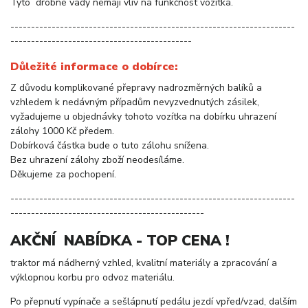
Tyto drobné vady nemají vliv na funkčnost vozítka.
---------------------------------------------------------------------
--------------------------------------------
Důležité informace o dobírce:
Z důvodu komplikované přepravy nadrozměrných balíků a
vzhledem k nedávným případům nevyzvednutých zásilek,
vyžadujeme u objednávky tohoto vozítka na dobírku uhrazení
zálohy 1000 Kč předem.
Dobírková částka bude o tuto zálohu snížena.
Bez uhrazení zálohy zboží neodesíláme.
Děkujeme za pochopení.
---------------------------------------------------------------------
-----------------------------------------------
AKČNÍ NABÍDKA - TOP CENA !
traktor má nádherný vzhled, kvalitní materiály a zpracování a
výklopnou korbu pro odvoz materiálu.
Po přepnutí vypínače a sešlápnutí pedálu jezdí vpřed/vzad, dalším