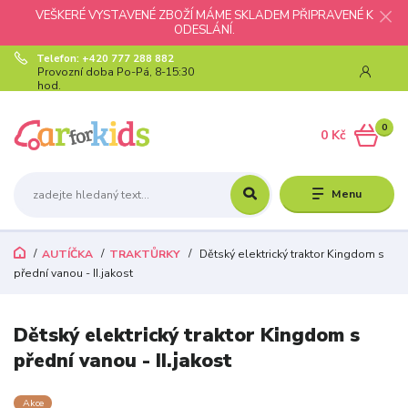
VEŠKERÉ VYSTAVENÉ ZBOŽÍ MÁME SKLADEM PŘIPRAVENÉ K
ODESLÁNÍ.
Telefon: +420 777 288 882
Provozní doba Po-Pá, 8-15:30
hod.
0
0 Kč
Menu
AUTÍČKA
TRAKTŮRKY
Dětský elektrický traktor Kingdom s
přední vanou - II.jakost
Dětský elektrický traktor Kingdom s
přední vanou - II.jakost
Akce