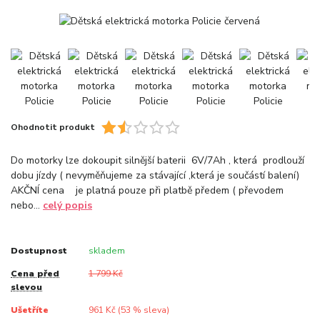
Ohodnotit produkt
Do motorky lze dokoupit silnější baterii 6V/7Ah , která prodlouží
dobu jízdy ( nevyměňujeme za stávající ,která je součástí balení)
AKČNÍ cena je platná pouze při platbě předem ( převodem
nebo...
celý popis
Dostupnost
skladem
Cena před
1 799 Kč
slevou
Ušetříte
961 Kč (
53
% sleva)