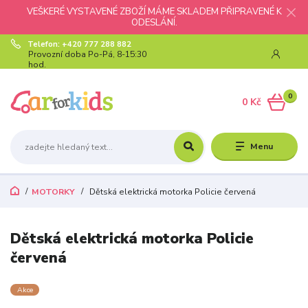
VEŠKERÉ VYSTAVENÉ ZBOŽÍ MÁME SKLADEM PŘIPRAVENÉ K
ODESLÁNÍ.
Telefon: +420 777 288 882
Provozní doba Po-Pá, 8-15:30
hod.
0
0 Kč
Menu
MOTORKY
Dětská elektrická motorka Policie červená
Dětská elektrická motorka Policie
červená
Akce