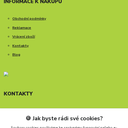
INFORMACE K NÁKUPU
Obchodní podmínky
Reklamace
Vrácení zboží
Kontakty
Blog
KONTAKTY
🍪 Jak byste rádi své cookies?
Telefon: +420 777 288 882
Provozní doba Po-Pá, 8-15:30 hod.
Soubory cookies používáme ke správnému fungování našeho e-