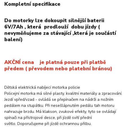
Kompletní specifikace
Do motorky lze dokoupit silnější baterii
6V/7Ah , která prodlouží dobu jízdy (
nevyměňujeme za stávající ,která je součástí
balení)
AKČNÍ cena je platná pouze při platbě
předem ( převodem nebo platební bránou)
Dětská elektrická nabíjecí motorka policie
Policejní motorka má silné plasty, kvalitní materiály a zpracování.
Jezdí vpřed/vzad - ovládá se přepínačem na nádrži a nožním
pedálem na stupátku. Při nesešlápnutém pedálu tah motoru
nahrazuje brzdu. Má klakson, zvukové efekty, tyto se ovládají
spínači na přístrojové desce, při jízdě svítí přední
světlo. Doporučujeme při jízdě ochrannou přilbu.