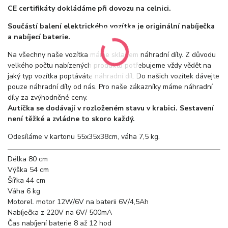
CE certifikáty dokládáme při dovozu na celnici.
Součástí balení elektrického vozítka je originální nabíječka
a nabíjecí baterie.
Na všechny naše vozítka máme skladem náhradní díly. Z důvodu
velkého počtu nabízených produktů potřebujeme vždy vědět na
jaký typ vozítka poptáváte náhradní díl. Do našich vozítek dávejte
pouze náhradní díly od nás. Pro naše zákazníky máme náhradní
díly za zvýhodněné ceny.
Autíčka se dodávají v rozloženém stavu v krabici. Sestavení
není těžké a zvládne to skoro každý.
Odesíláme v kartonu 55x35x38cm, váha 7,5 kg.
Délka
80 cm
Výška
54 cm
Šířka
44 cm
Váha
6 kg
Motor
el. motor 12W/6V na baterii 6V/4,5Ah
Nabíječka
z 220V na 6V/ 500mA
Čas nabíjení baterie
8 až 12 hod