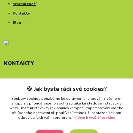
Vrácení zboží
Kontakty
Blog
KONTAKTY
🍪 Jak byste rádi své cookies?
Telefon: +420 777 288 882
Provozní doba Po-Pá, 8-15:30 hod.
Soubory cookies používáme ke správnému fungování našeho e-
shopu a v případě vašeho souhlasu také ke sledování statistik o
info@carforkids.cz
webu, měření efektivity reklamních kampaní, zapamatování vašeho
oblíbeného nastavení při používání stránek, či zobrazení reklam
odpovídajících vašim preferencím.
Více k využití cookies