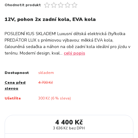
Ohodnotit produkt
12V, pohon 2x zadní kola, EVA kola
POSLEDNÍ KUS SKLADEM! Luxusní dětská elektrická čtyřkolka
PREDÁTOR LUX s prémiovou výbavou: měkká EVA kola,
čalouněná sedačka a náhon na obě zadní kola ideální pro jízdu v
terénu. Moderní design, kval...
celý popis
Dostupnost
skladem
Cena před
4 700 Kč
slevou
Ušetříte
300 Kč (
6
% sleva)
4 400 Kč
3 636 Kč
bez DPH