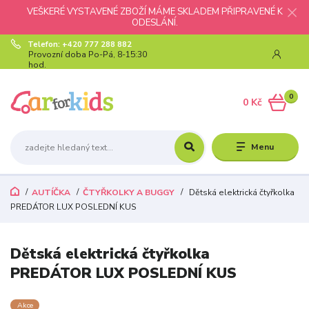
VEŠKERÉ VYSTAVENÉ ZBOŽÍ MÁME SKLADEM PŘIPRAVENÉ K
ODESLÁNÍ.
Telefon: +420 777 288 882
Provozní doba Po-Pá, 8-15:30
hod.
0
0 Kč
Menu
AUTÍČKA
ČTYŘKOLKY A BUGGY
Dětská elektrická čtyřkolka
PREDÁTOR LUX POSLEDNÍ KUS
Dětská elektrická čtyřkolka
PREDÁTOR LUX POSLEDNÍ KUS
Akce