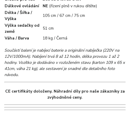
Dálkové ovládání
NE
(řízení plně v rukou dítěte)
Délka / Šířka /
105 cm / 67 cm / 75 cm
Výška
Výška sedačky od
51 cm
země
Váha / Barva
18 kg / Černá
Součástí balení je nabíjecí baterie a originální nabíječka (220V na
12V/1000mA). Nabíjení trvá 8 až 12 hodin, délka provozu 1 až 2
hodiny. Vozítko je dodáváno v rozloženém stavu (karton 109 x 65 x
41cm, váha 21 kg), ale sestavení je snadné dle detailního foto
návodu.
CE certifikáty doloženy. Náhradní díly pro naše zákazníky za
zvýhodněné ceny.