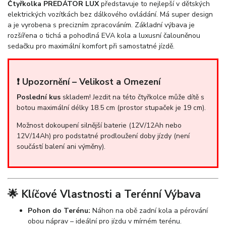
Čtyřkolka PREDÁTOR LUX
představuje to nejlepší v dětských
elektrických vozítkách bez dálkového ovládání. Má super design
a je vyrobena s precizním zpracováním. Základní výbava je
rozšířena o tichá a pohodlná EVA kola a luxusní čalouněnou
sedačku pro maximální komfort při samostatné jízdě.
❗ Upozornění – Velikost a Omezení
Poslední kus
skladem! Jezdit na této čtyřkolce může dítě s
botou maximální délky 18.5 cm (prostor stupaček je 19 cm).
Možnost dokoupení silnější baterie (12V/12Ah nebo
12V/14Ah) pro podstatné prodloužení doby jízdy (není
součástí balení ani výměny).
🌟 Klíčové Vlastnosti a Terénní Výbava
Pohon do Terénu:
Náhon na obě zadní kola a pérování
obou náprav – ideální pro jízdu v mírném terénu.