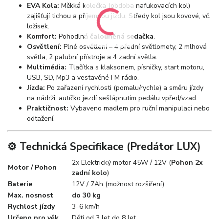
EVA Kola:
Měkká kolečka (obdoba nafukovacích kol)
zajišťují tichou a příjemnou jízdu. Středy kol jsou kovové, vč.
ložisek.
Komfort:
Pohodlná
čalouněná sedačka
.
Osvětlení:
Plné osvětlení – 4 přední světlomety, 2 mlhová
světla, 2 palubní přístroje a 4 zadní světla.
Multimédia:
Tlačítka s klaksonem, písničky, start motoru,
USB, SD, Mp3 a vestavěné FM rádio.
Jízda:
Po zařazení rychlosti (pomalu/rychle) a směru jízdy
na nádrži, autíčko jezdí sešlápnutím pedálu vpřed/vzad.
Praktičnost:
Vybaveno madlem pro ruční manipulaci nebo
odtažení.
⚙️ Technická Specifikace (Predátor LUX)
2x Elektrický motor 45W / 12V (
Pohon 2x
Motor / Pohon
zadní kolo
)
Baterie
12V / 7Ah (možnost rozšíření)
Max. nosnost
do 30 kg
Rychlost jízdy
3–6 km/h
Určeno pro věk
Děti od 3 let do 8 let